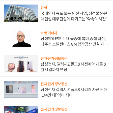
건설
국내외서 속도 붙는 원전 사업, 삼성물산·현
대건설·대우건설에 다가오는 '약속의 시간'
화학·에너지
삼성SDI ESS 수요 급증에 북미 증설 타진,
최주선 스텔란티스·GM 합작공장 건설 재추
진하나
전자·전기·정보통신
삼성전자, 갤럭시Z 폴드8 사전예약 개통 8
월31일까지 연장
전자·전기·정보통신
삼성전자 갤럭시 Z 폴드8 시리즈 사전 판매
'144만 대' 역대 최대
전자·전기·정보통신