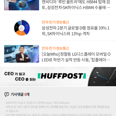
엔비디아 '루빈 울트라'에도 HBM4 탑재 검
토, 삼성전자·SK하이닉스 HBM4 수율에 주
도권 갈린다
전자·전기·정보통신
삼성전자 2분기 글로벌 D램 점유율 39% 1
위, SK하이닉스와 13%p 격차
전자·전기·정보통신
[오늘Who] 정철동 LG디스플레이 모바일 O
LED로 하반기 실적 반등 시동, '칩플레이
션'에 가격 인하 압박은 부담
기사댓글
0
개
200자까지 쓰실 수 있습니다. (현재 0 byte / 최대 400byte)
저작권 등 다른 사람의 권리를 침해하거나 명예를 훼손하는 댓글은 관련 법률에 의해 제재를 받을
수 있습니다.
타인에게 불쾌감을 주는 욕설 등 비하하는 단어가 내용에 포함되거나 인신공격성 글은 관리자의 판