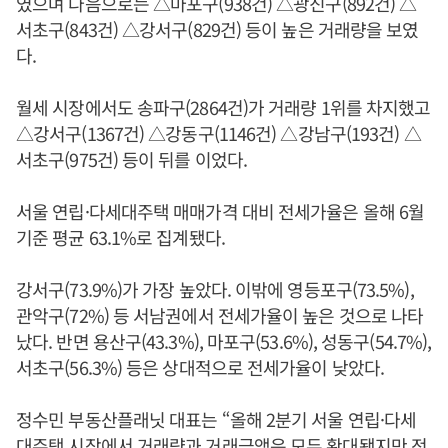
였으며 다음으로는 △마포구(938건) △광진구(892건) △
서초구(843건) △강서구(829건) 등이 높은 거래량을 보였
다.
월세 시장에서도 송파구(2864건)가 거래량 1위를 차지했고
△강서구(1367건) △강동구(1146건) △강남구(193건) △
서초구(975건) 등이 뒤를 이었다.
서울 연립·다세대주택 매매가격 대비 전세가율은 올해 6월
기준 평균 63.1%로 집계됐다.
강서구(73.9%)가 가장 높았다. 이밖에 영등포구(73.5%),
관악구(72%) 등 서남권에서 전세가율이 높은 것으로 나타
났다. 반면 용산구(43.3%), 마포구(53.6%), 성동구(54.7%),
서초구(56.3%) 등은 상대적으로 전세가율이 낮았다.
정수민 부동산플래닛 대표는 “올해 2분기 서울 연립·다세
대주택 시장에서 거래량과 거래금액은 모두 확대됐지만 전