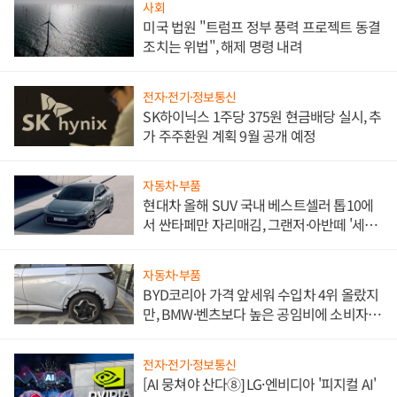
사회
미국 법원 "트럼프 정부 풍력 프로젝트 동결
조치는 위법", 해제 명령 내려
전자·전기·정보통신
SK하이닉스 1주당 375원 현금배당 실시, 추
가 주주환원 계획 9월 공개 예정
자동차·부품
현대차 올해 SUV 국내 베스트셀러 톱10에
서 싼타페만 자리매김, 그랜저·아반떼 '세단
쌍끌이'로 내수 방어
자동차·부품
BYD코리아 가격 앞세워 수입차 4위 올랐지
만, BMW·벤츠보다 높은 공임비에 소비자
불만 폭발
전자·전기·정보통신
[AI 뭉쳐야 산다⑧] LG·엔비디아 '피지컬 AI'