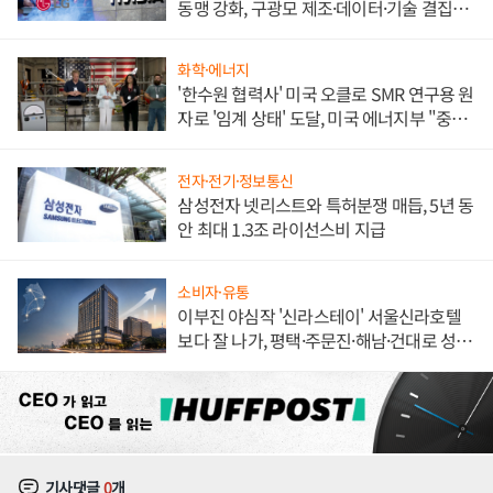
동맹 강화, 구광모 제조·데이터·기술 결집
해 종합 로보틱스 기업으로
화학·에너지
'한수원 협력사' 미국 오클로 SMR 연구용 원
자로 '임계 상태' 도달, 미국 에너지부 "중요
한 이정표"
전자·전기·정보통신
삼성전자 넷리스트와 특허분쟁 매듭, 5년 동
안 최대 1.3조 라이선스비 지급
소비자·유통
이부진 야심작 '신라스테이' 서울신라호텔
보다 잘 나가, 평택·주문진·해남·건대로 성
장판 더 넓힌다
기사댓글
0
개