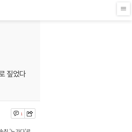
대로 짚었다
1
속칭 '노가다'로