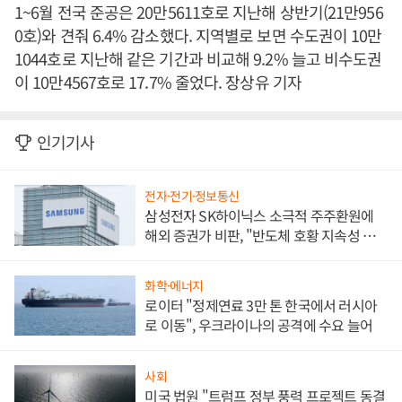
1~6월 전국 준공은 20만5611호로 지난해 상반기(21만956
0호)와 견줘 6.4% 감소했다. 지역별로 보면 수도권이 10만
1044호로 지난해 같은 기간과 비교해 9.2% 늘고 비수도권
이 10만4567호로 17.7% 줄었다. 장상유 기자
인기기사
전자·전기·정보통신
삼성전자 SK하이닉스 소극적 주주환원에
해외 증권가 비판, "반도체 호황 지속성 의
문"
화학·에너지
로이터 "정제연료 3만 톤 한국에서 러시아
로 이동", 우크라이나의 공격에 수요 늘어
사회
미국 법원 "트럼프 정부 풍력 프로젝트 동결