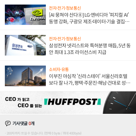
전자·전기·정보통신
[AI 뭉쳐야 산다⑧] LG·엔비디아 '피지컬 AI'
동맹 강화, 구광모 제조·데이터·기술 결집
해 종합 로보틱스 기업으로
전자·전기·정보통신
삼성전자 넷리스트와 특허분쟁 매듭, 5년 동
안 최대 1.3조 라이선스비 지급
소비자·유통
이부진 야심작 '신라스테이' 서울신라호텔
보다 잘 나가, 평택·주문진·해남·건대로 성
장판 더 넓힌다
기사댓글
0
개
200자까지 쓰실 수 있습니다. (현재 0 byte / 최대 400byte)