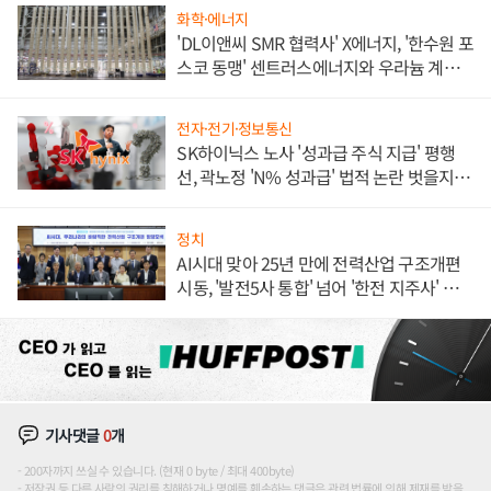
화학·에너지
'DL이앤씨 SMR 협력사' X에너지, '한수원 포
스코 동맹' 센트러스에너지와 우라늄 계약
체결
전자·전기·정보통신
SK하이닉스 노사 '성과급 주식 지급' 평행
선, 곽노정 'N% 성과급' 법적 논란 벗을지 주
목
정치
AI시대 맞아 25년 만에 전력산업 구조개편
시동, '발전5사 통합' 넘어 '한전 지주사' 재편
론도
기사댓글
0
개
200자까지 쓰실 수 있습니다. (현재 0 byte / 최대 400byte)
저작권 등 다른 사람의 권리를 침해하거나 명예를 훼손하는 댓글은 관련 법률에 의해 제재를 받을