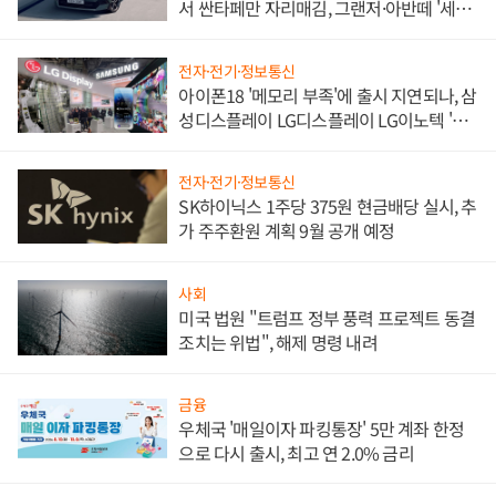
서 싼타페만 자리매김, 그랜저·아반떼 '세단
쌍끌이'로 내수 방어
전자·전기·정보통신
아이폰18 '메모리 부족'에 출시 지연되나, 삼
성디스플레이 LG디스플레이 LG이노텍 '탈
애플' 수익 다각화 속도
전자·전기·정보통신
SK하이닉스 1주당 375원 현금배당 실시, 추
가 주주환원 계획 9월 공개 예정
사회
미국 법원 "트럼프 정부 풍력 프로젝트 동결
조치는 위법", 해제 명령 내려
금융
우체국 '매일이자 파킹통장' 5만 계좌 한정
으로 다시 출시, 최고 연 2.0% 금리