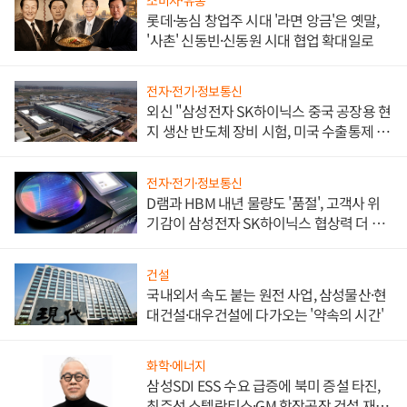
롯데·농심 창업주 시대 '라면 앙금'은 옛말,
'사촌' 신동빈·신동원 시대 협업 확대일로
전자·전기·정보통신
외신 "삼성전자 SK하이닉스 중국 공장용 현
지 생산 반도체 장비 시험, 미국 수출통제 대
비"
전자·전기·정보통신
D램과 HBM 내년 물량도 '품절', 고객사 위
기감이 삼성전자 SK하이닉스 협상력 더 키
워
건설
국내외서 속도 붙는 원전 사업, 삼성물산·현
대건설·대우건설에 다가오는 '약속의 시간'
화학·에너지
삼성SDI ESS 수요 급증에 북미 증설 타진,
최주선 스텔란티스·GM 합작공장 건설 재추