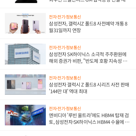
진하나
전자·전기·정보통신
삼성전자, 갤럭시Z 폴드8 사전예약 개통 8
월31일까지 연장
전자·전기·정보통신
삼성전자 SK하이닉스 소극적 주주환원에
해외 증권가 비판, "반도체 호황 지속성 의
문"
전자·전기·정보통신
삼성전자 갤럭시 Z 폴드8 시리즈 사전 판매
'144만 대' 역대 최대
전자·전기·정보통신
엔비디아 '루빈 울트라'에도 HBM4 탑재 검
토, 삼성전자·SK하이닉스 HBM4 수율에 주
도권 갈린다