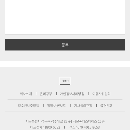
PC버전
회사소개
윤리강령
개인정보처리방침
이용자위원회
청소년보호정책
정정·반론보도
기사심의규정
불편신고
서울특별시 성동구 성수일로 39-34 서울숲더스페이스 12층
대표전화 : 1800-6522
팩스 : 070-4015-8658