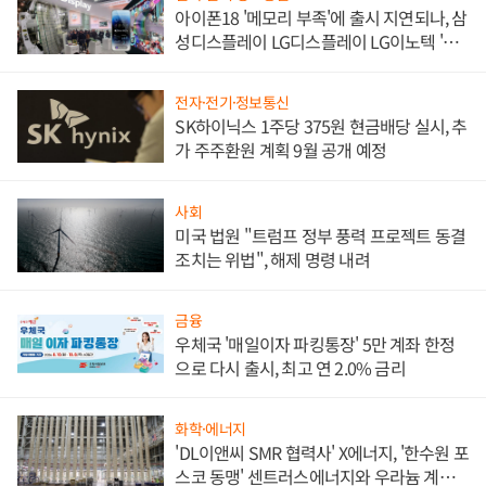
아이폰18 '메모리 부족'에 출시 지연되나, 삼
성디스플레이 LG디스플레이 LG이노텍 '탈
애플' 수익 다각화 속도
전자·전기·정보통신
SK하이닉스 1주당 375원 현금배당 실시, 추
가 주주환원 계획 9월 공개 예정
사회
미국 법원 "트럼프 정부 풍력 프로젝트 동결
조치는 위법", 해제 명령 내려
금융
우체국 '매일이자 파킹통장' 5만 계좌 한정
으로 다시 출시, 최고 연 2.0% 금리
화학·에너지
'DL이앤씨 SMR 협력사' X에너지, '한수원 포
스코 동맹' 센트러스에너지와 우라늄 계약