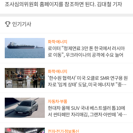
조사심의위원회 홈페이지를 참조하면 된다. 김대철 기자
인기기사
화학·에너지
로이터 "정제연료 3만 톤 한국에서 러시아
로 이동", 우크라이나의 공격에 수요 늘어
화학·에너지
'한수원 협력사' 미국 오클로 SMR 연구용 원
자로 '임계 상태' 도달, 미국 에너지부 "중요
한 이정표"
자동차·부품
현대차 올해 SUV 국내 베스트셀러 톱10에
서 싼타페만 자리매김, 그랜저·아반떼 '세단
쌍끌이'로 내수 방어
전자·전기·정보통신