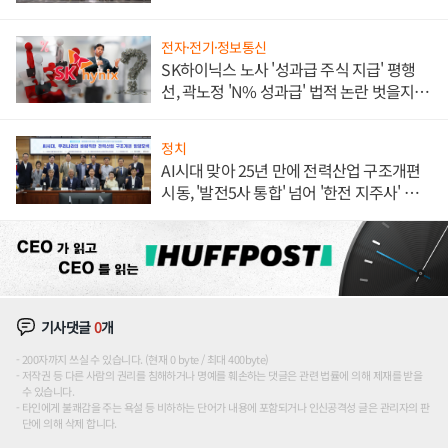
체결
전자·전기·정보통신
SK하이닉스 노사 '성과급 주식 지급' 평행
선, 곽노정 'N% 성과급' 법적 논란 벗을지 주
목
정치
AI시대 맞아 25년 만에 전력산업 구조개편
시동, '발전5사 통합' 넘어 '한전 지주사' 재편
론도
기사댓글
0
개
200자까지 쓰실 수 있습니다. (현재 0 byte / 최대 400byte)
저작권 등 다른 사람의 권리를 침해하거나 명예를 훼손하는 댓글은 관련 법률에 의해 제재를 받을
수 있습니다.
타인에게 불쾌감을 주는 욕설 등 비하하는 단어가 내용에 포함되거나 인신공격성 글은 관리자의 판
단에 의해 삭제 합니다.