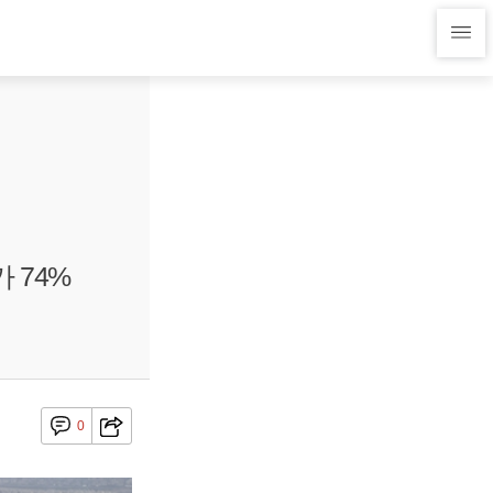
 74%
0