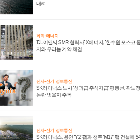
내려
화학·에너지
'DL이앤씨 SMR 협력사' X에너지, '한수원 포스코
지와 우라늄 계약 체결
전자·전기·정보통신
SK하이닉스 노사 '성과급 주식지급' 평행선, 곽노정 
논란 벗을지 주목
전자·전기·정보통신
SK하이닉스, 용인 'Y2' 팹과 청주 'M17' 팹 건설에 