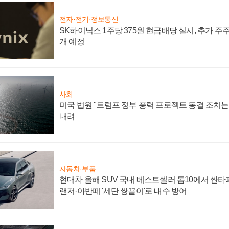
전자·전기·정보통신
SK하이닉스 1주당 375원 현금배당 실시, 추가 주
개 예정
사회
미국 법원 "트럼프 정부 풍력 프로젝트 동결 조치는 
내려
자동차·부품
현대차 올해 SUV 국내 베스트셀러 톱10에서 싼타
랜저·아반떼 '세단 쌍끌이'로 내수 방어