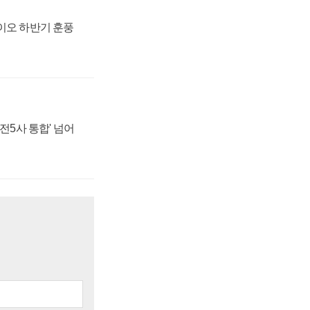
바이오 하반기 훈풍
발전5사 통합' 넘어