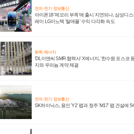
전자·전기·정보통신
아이폰18 '메모리 부족'에 출시 지연되나, 삼성디
레이 LG이노텍 '탈애플' 수익 다각화 속도
화학·에너지
'DL이앤씨 SMR 협력사' X에너지, '한수원 포스코
지와 우라늄 계약 체결
전자·전기·정보통신
SK하이닉스, 용인 'Y2' 팹과 청주 'M17' 팹 건설에 