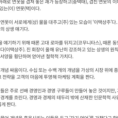
 아래로 연못을 겹쳐 놓은 괘가 등장하고(중택태), 겹친 연못의 
 있는(이) 연못(택)이다.
연못이 서로에게(상) 물을 대주고(주) 있는 모습이 ‘이택상주’다.
의 상생 얘기다.
’을 얘기하기 위해 때론 고대 로마를 뒤지고(코무니타스), 때론 
다(이택상주). 진 회장이 올해 유난히 강조하고 있는 상생의 원칙
전 동서양을 횡단하며 얻어낸 철학적 가치다.
개념 싸움이다. 수십 또는 수백 개의 개념을 가상의 시장 위에
그 전략을 고객의 마음에 투영해 마케팅 계획을 짠다.
들은 주로 선배 경영인과 경영 구루들이 만들어 놓은 것이지만,
경계를 흐린다. 경영과 경제의 테두리 밖에 산재한 인문학적 사
롭게 짠다.
물어 개념을 혼용시키는 이들을 두고 ‘자기 언어’를 가졌다고 한다