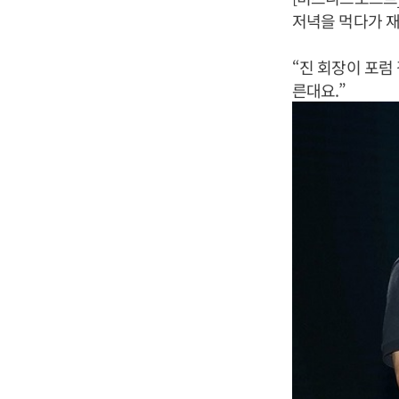
저녁을 먹다가 재
“진 회장이 포럼
른대요.”