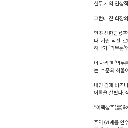
한두 개의 인상적
그런데 진 회장의
연초 신한금융포럼
다. 기원 직전,
하나가 ‘의무론’
이 자리엔 ‘의무
는’ 수준의 허울
내친 김에 비즈니스
어록을 살폈다. 
“이택상주(麗澤
주역 64괘를 인