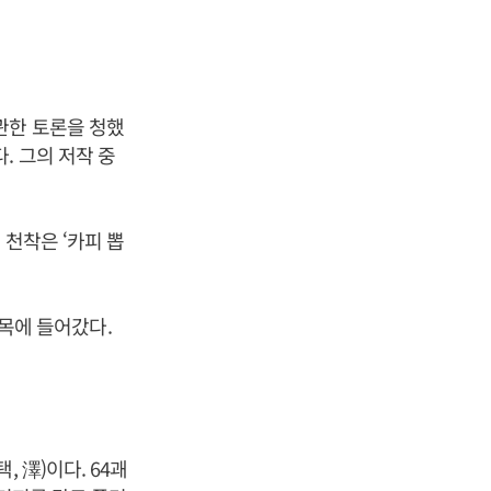
관한 토론을 청했
. 그의 저작 중
 천착은 ‘카피 뽑
항목에 들어갔다.
 澤)이다. 64괘