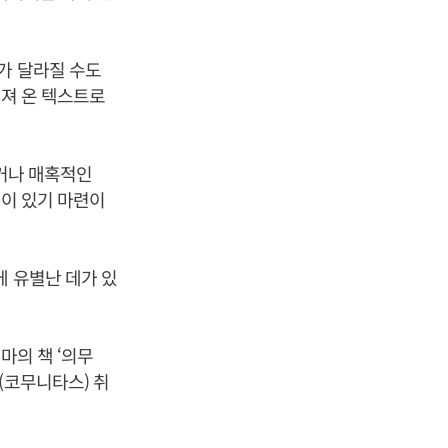
가 달라질 수도
해져 온 텍스트로
이거나 매혹적인
황이 있기 마련이
에 유별난 데가 있
마의 책 ‘의무
(코무니타스) 취