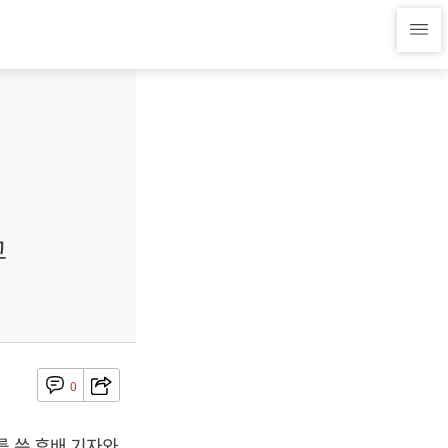
고
0
를 쓴 후배 기자와