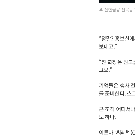
▲ 신한금융 진옥동 
“정말? 홍보실에
보태고.”
“진 회장은 원고
고요.”
기업들은 행사 전
를 준비한다. 스
큰 조직 어디서나
도 하다.
이른바 ‘씨레벨(C