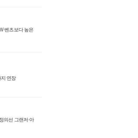
MW·벤츠보다 높은
까지 연장
 정의선 그랜저·아