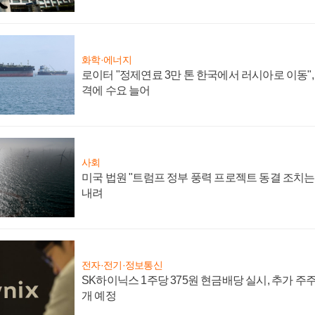
화학·에너지
로이터 "정제연료 3만 톤 한국에서 러시아로 이동"
격에 수요 늘어
사회
미국 법원 "트럼프 정부 풍력 프로젝트 동결 조치는 
내려
전자·전기·정보통신
SK하이닉스 1주당 375원 현금배당 실시, 추가 주
개 예정