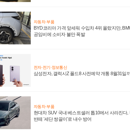
자동차·부품
BYD코리아 가격 앞세워 수입차 4위 올랐지만, B
공임비에 소비자 불만 폭발
전자·전기·정보통신
삼성전자, 갤럭시Z 폴드8 사전예약 개통 8월31일
자동차·부품
현대차 SUV 국내 베스트셀러 톱10에서 사라진다,
반떼 '세단 쌍끌이'로 내수 방어