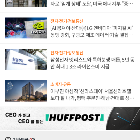
자로 '임계 상태' 도달, 미국 에너지부 "중요
한 이정표"
전자·전기·정보통신
[AI 뭉쳐야 산다⑧] LG·엔비디아 '피지컬 AI'
동맹 강화, 구광모 제조·데이터·기술 결집
해 종합 로보틱스 기업으로
전자·전기·정보통신
삼성전자 넷리스트와 특허분쟁 매듭, 5년 동
안 최대 1.3조 라이선스비 지급
소비자·유통
이부진 야심작 '신라스테이' 서울신라호텔
보다 잘 나가, 평택·주문진·해남·건대로 성
장판 더 넓힌다
기사댓글
0
개