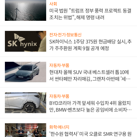
사회
미국 법원 "트럼프 정부 풍력 프로젝트 동결
조치는 위법", 해제 명령 내려
전자·전기·정보통신
SK하이닉스 1주당 375원 현금배당 실시, 추
가 주주환원 계획 9월 공개 예정
자동차·부품
현대차 올해 SUV 국내 베스트셀러 톱10에
서 싼타페만 자리매김, 그랜저·아반떼 '세단
쌍끌이'로 내수 방어
자동차·부품
BYD코리아 가격 앞세워 수입차 4위 올랐지
만, BMW·벤츠보다 높은 공임비에 소비자
불만 폭발
화학·에너지
'한수원 협력사' 미국 오클로 SMR 연구용 원