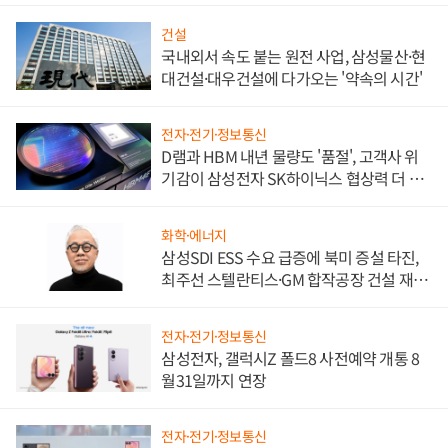
건설
국내외서 속도 붙는 원전 사업, 삼성물산·현
대건설·대우건설에 다가오는 '약속의 시간'
전자·전기·정보통신
D램과 HBM 내년 물량도 '품절', 고객사 위
기감이 삼성전자 SK하이닉스 협상력 더 키
워
화학·에너지
삼성SDI ESS 수요 급증에 북미 증설 타진,
최주선 스텔란티스·GM 합작공장 건설 재추
진하나
전자·전기·정보통신
삼성전자, 갤럭시Z 폴드8 사전예약 개통 8
월31일까지 연장
전자·전기·정보통신