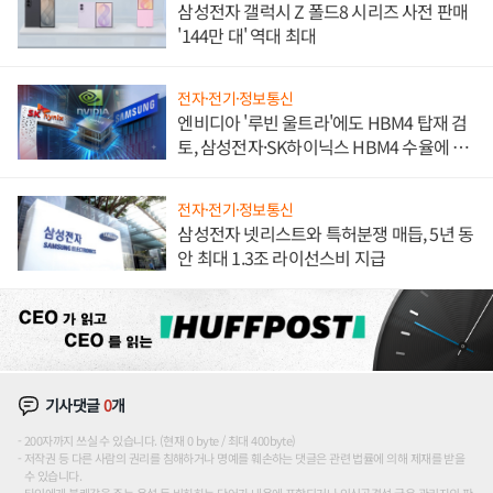
삼성전자 갤럭시 Z 폴드8 시리즈 사전 판매
'144만 대' 역대 최대
전자·전기·정보통신
엔비디아 '루빈 울트라'에도 HBM4 탑재 검
토, 삼성전자·SK하이닉스 HBM4 수율에 주
도권 갈린다
전자·전기·정보통신
삼성전자 넷리스트와 특허분쟁 매듭, 5년 동
안 최대 1.3조 라이선스비 지급
기사댓글
0
개
200자까지 쓰실 수 있습니다. (현재 0 byte / 최대 400byte)
저작권 등 다른 사람의 권리를 침해하거나 명예를 훼손하는 댓글은 관련 법률에 의해 제재를 받을
수 있습니다.