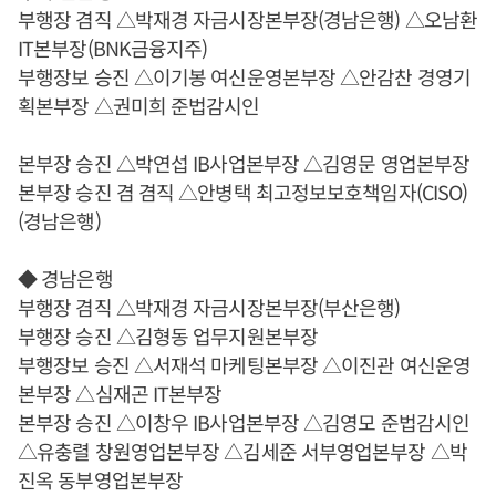
부행장 겸직 △박재경 자금시장본부장(경남은행) △오남환
IT본부장(BNK금융지주)
부행장보 승진 △이기봉 여신운영본부장 △안감찬 경영기
획본부장 △권미희 준법감시인
본부장 승진 △박연섭 IB사업본부장 △김영문 영업본부장
본부장 승진 겸 겸직 △안병택 최고정보보호책임자(CISO)
(경남은행)
◆ 경남은행
부행장 겸직 △박재경 자금시장본부장(부산은행)
부행장 승진 △김형동 업무지원본부장
부행장보 승진 △서재석 마케팅본부장 △이진관 여신운영
본부장 △심재곤 IT본부장
본부장 승진 △이창우 IB사업본부장 △김영모 준법감시인
△유충렬 창원영업본부장 △김세준 서부영업본부장 △박
진옥 동부영업본부장