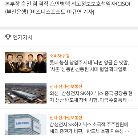
본부장 승진 겸 겸직 △안병택 최고정보보호책임자(CISO)
(부산은행) [비즈니스포스트 이규연 기자]
인기기사
소비자·유통
롯데·농심 창업주 시대 '라면 앙금'은 옛말,
'사촌' 신동빈·신동원 시대 협업 확대일로
전자·전기·정보통신
외신 "삼성전자 SK하이닉스 중국 공장용 현
지 생산 반도체 장비 시험, 미국 수출통제 대
비"
전자·전기·정보통신
삼성전자 SK하이닉스 소극적 주주환원에
해외 증권가 비판, "반도체 호황 지속성 의
문"