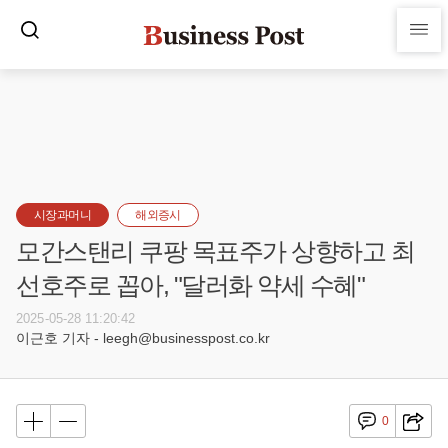
시장과머니
해외증시
모간스탠리 쿠팡 목표주가 상향하고 최
선호주로 꼽아, "달러화 약세 수혜"
2025-05-28 11:20:42
이근호 기자 - leegh@businesspost.co.kr
0