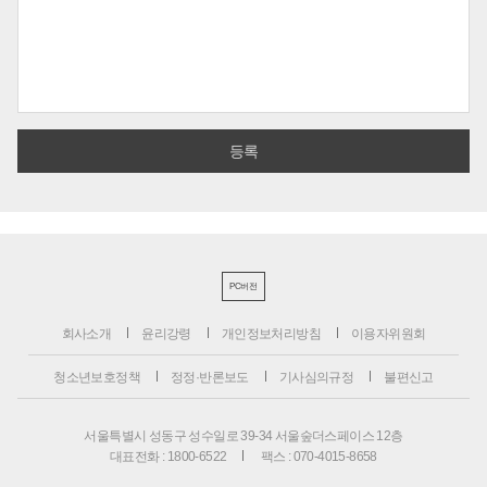
PC버전
회사소개
윤리강령
개인정보처리방침
이용자위원회
청소년보호정책
정정·반론보도
기사심의규정
불편신고
서울특별시 성동구 성수일로 39-34 서울숲더스페이스 12층
대표전화 : 1800-6522
팩스 : 070-4015-8658