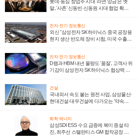
롯데·농심 창업주 시대 '라면 앙금'은 옛
말, '사촌' 신동빈·신동원 시대 협업 확대
일로
전자·전기·정보통신
외신 "삼성전자 SK하이닉스 중국 공장용
현지 생산 반도체 장비 시험, 미국 수출통
제 대비"
전자·전기·정보통신
D램과 HBM 내년 물량도 '품절', 고객사 위
기감이 삼성전자 SK하이닉스 협상력 더
키워
건설
국내외서 속도 붙는 원전 사업, 삼성물산·
현대건설·대우건설에 다가오는 '약속의
시간'
화학·에너지
삼성SDI ESS 수요 급증에 북미 증설 타
진, 최주선 스텔란티스·GM 합작공장 건