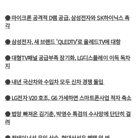
● 마이크론 공격적 D램 공급, 삼성전자와 SK하이닉스 촉
각
● 삼성전자, 새 브랜드 'QLEDTV'로 올레드TV에 대항
● 대형TV패널 공급부족 장기화, LG디스플레이 이득 독차
지
● 내년 국산차와 수입차 모두 신차 경쟁 돌입
● LG전자 V20 호조, G6 가세하면 스마트폰사업 적자 축소
● 법망 빠져온 김기춘, 박영수 특검의 수사망에 단단히 걸
려
● 컨테이너선 운임 상승, 현대상선은 혜택 덜 봐