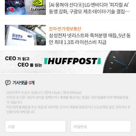
[AI 뭉쳐야 산다⑧] LG·엔비디아 '피지컬 AI'
동맹 강화, 구광모 제조·데이터·기술 결집
해 종합 로보틱스 기업으로
전자·전기·정보통신
삼성전자 넷리스트와 특허분쟁 매듭, 5년 동
안 최대 1.3조 라이선스비 지급
기사댓글
0
개
200자까지 쓰실 수 있습니다. (현재 0 byte / 최대 400byte)
저작권 등 다른 사람의 권리를 침해하거나 명예를 훼손하는 댓글은 관련 법률에 의해 제재를 받을
수 있습니다.
타인에게 불쾌감을 주는 욕설 등 비하하는 단어가 내용에 포함되거나 인신공격성 글은 관리자의 판
단에 의해 삭제 합니다.