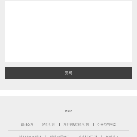
PC버전
회사소개
윤리강령
개인정보처리방침
이용자위원회
청소년보호정책
정정·반론보도
기사심의규정
불편신고