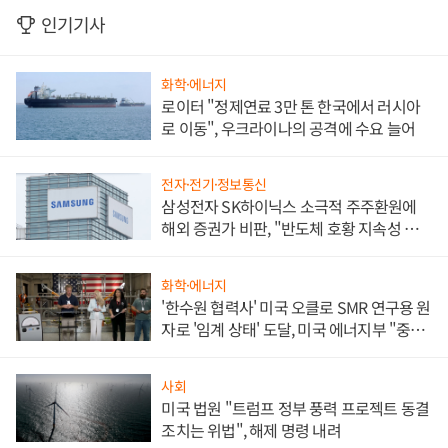
인기기사
화학·에너지
로이터 "정제연료 3만 톤 한국에서 러시아
로 이동", 우크라이나의 공격에 수요 늘어
전자·전기·정보통신
삼성전자 SK하이닉스 소극적 주주환원에
해외 증권가 비판, "반도체 호황 지속성 의
문"
화학·에너지
'한수원 협력사' 미국 오클로 SMR 연구용 원
자로 '임계 상태' 도달, 미국 에너지부 "중요
한 이정표"
사회
미국 법원 "트럼프 정부 풍력 프로젝트 동결
조치는 위법", 해제 명령 내려