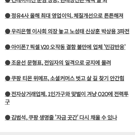
● 정유4사 올해 최대 영업이익, 체질개선으로 튼튼해져
● 우리은행 이사회 의장 놓고 노성태 신상훈 박상용 3파전
● 아이폰7 픽셀 V20 오작동 결함 불만에 업체 '민감반응'
● 조윤선 문형표, 전임자의 일격으로 궁지에 몰려
● 쿠팡 티몬 위메프, 소셜커머스 벗고 살 길 찾기 안간힘
● 전자상거래업체, 1인가구와 맞벌이 겨냥 O2O에 전력투
구
● 김범석, 쿠팡 생명줄 '자금 곳간' 다시 채울 수 있나