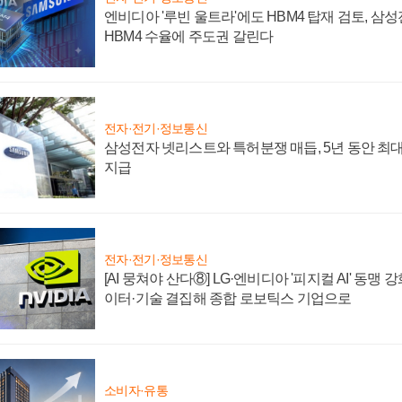
엔비디아 '루빈 울트라'에도 HBM4 탑재 검토, 삼
HBM4 수율에 주도권 갈린다
전자·전기·정보통신
삼성전자 넷리스트와 특허분쟁 매듭, 5년 동안 최대
지급
전자·전기·정보통신
[AI 뭉쳐야 산다⑧] LG·엔비디아 '피지컬 AI' 동맹 
이터·기술 결집해 종합 로보틱스 기업으로
소비자·유통