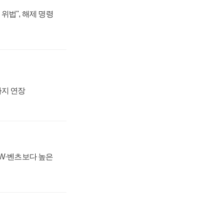
위법", 해제 명령
까지 연장
MW·벤츠보다 높은