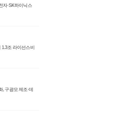
성전자·SK하이닉스
 1.3조 라이선스비
강화, 구광모 제조·데