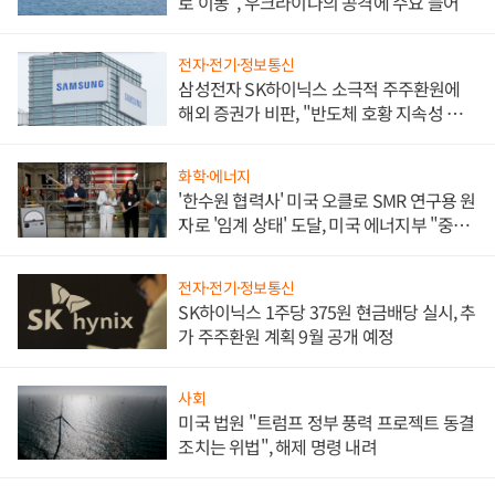
로 이동", 우크라이나의 공격에 수요 늘어
전자·전기·정보통신
삼성전자 SK하이닉스 소극적 주주환원에
해외 증권가 비판, "반도체 호황 지속성 의
문"
화학·에너지
'한수원 협력사' 미국 오클로 SMR 연구용 원
자로 '임계 상태' 도달, 미국 에너지부 "중요
한 이정표"
전자·전기·정보통신
SK하이닉스 1주당 375원 현금배당 실시, 추
가 주주환원 계획 9월 공개 예정
사회
미국 법원 "트럼프 정부 풍력 프로젝트 동결
조치는 위법", 해제 명령 내려