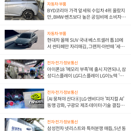
자동차·부품
BYD코리아 가격 앞세워 수입차 4위 올랐지
만, BMW·벤츠보다 높은 공임비에 소비자
불만 폭발
자동차·부품
현대차 올해 SUV 국내 베스트셀러 톱10에
서 싼타페만 자리매김, 그랜저·아반떼 '세단
쌍끌이'로 내수 방어
전자·전기·정보통신
아이폰18 '메모리 부족'에 출시 지연되나, 삼
성디스플레이 LG디스플레이 LG이노텍 '탈
애플' 수익 다각화 속도
전자·전기·정보통신
[AI 뭉쳐야 산다⑧] LG·엔비디아 '피지컬 AI'
동맹 강화, 구광모 제조·데이터·기술 결집
해 종합 로보틱스 기업으로
전자·전기·정보통신
삼성전자 넷리스트와 특허분쟁 매듭, 5년 동