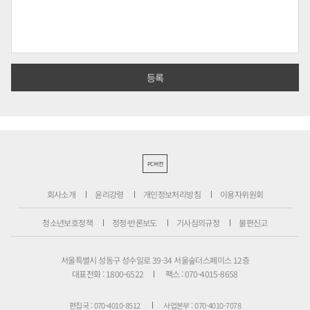
PC버전
회사소개
윤리강령
개인정보처리방침
이용자위원회
청소년보호정책
정정·반론보도
기사심의규정
불편신고
서울특별시 성동구 성수일로 39-34 서울숲더스페이스 12층
대표전화 : 1800-6522
팩스 : 070-4015-8658
편집국 : 070-4010-8512
사업본부 : 070-4010-7078