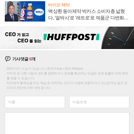
바이오·제약
백상환 동아제약 박카스 소비자층 넓혔
다, '얼박사'로 '레트로'로 제품군 다변화
주효
기사댓글
0
개
200자까지 쓰실 수 있습니다. (현재 0 byte / 최대 400byte)
저작권 등 다른 사람의 권리를 침해하거나 명예를 훼손하는 댓글은 관련 법률에 의해 제재
를 받을 수 있습니다.
타인에게 불쾌감을 주는 욕설 등 비하하는 단어가 내용에 포함되거나 인신공격성 글은 관
리자의 판단에 의해 삭제 합니다.