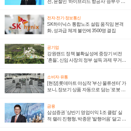
전, 윤철민 '하이브리드 항공사' 승부수 통
할까
전자·전기·정보통신
SK하이닉스 통합노조 설립 움직임 본격
화, 성과급 체계 불만에 3500명 결집
공기업
강원랜드 정책 불확실성에 중장기 비전
'흔들', 신임 사장의 정부 설득 과제 무거워
져
소비자·유통
[현장] 롯데마트 야심작 '부산 물류센터' 가
보니, 장보기 상품 자동으로 담는 '로봇 40
0대' 장관
금융
삼섬증권 '상반기 영업이익 1조 클럽' 실
적 랠리 진행형, 박종문 '발행어음' 달고 연
임 향하나