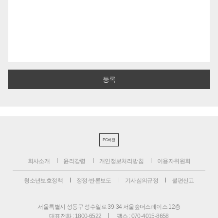
PC버전
회사소개
윤리강령
개인정보처리방침
이용자위원회
청소년보호정책
정정·반론보도
기사심의규정
불편신고
서울특별시 성동구 성수일로 39-34 서울숲더스페이스 12층
대표전화 : 1800-6522
팩스 : 070-4015-8658