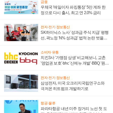
금융
우체국 '매일이자 파킹통장' 5만 계좌 한
정으로 다시 출시, 최고 연 2.0% 금리
전자·전기·정보통신
SK하이닉스 노사 '성과급 주식 지급' 평행
선, 곽노정 'N% 성과급' 법적 논란 벗을지
주목
소비자·유통
치킨3사 '가맹점 상생' 비교해보니, 교촌
'영업권 보호'·bhc '신메뉴 개발'·BBQ '원가
부담'
전자·전기·정보통신
삼성전자, 미국 오크리지국립연구소와
극저온 히트펌프 개발하기로
항공·물류
파라타항공 내년 미주 장거리 노선 첫 도