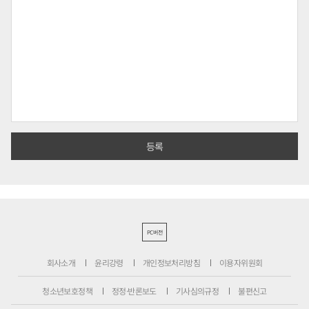
PC버전
회사소개
윤리강령
개인정보처리방침
이용자위원회
청소년보호정책
정정·반론보도
기사심의규정
불편신고