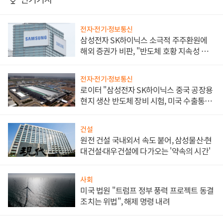
전자·전기·정보통신
삼성전자 SK하이닉스 소극적 주주환원에
해외 증권가 비판, "반도체 호황 지속성 의
문"
전자·전기·정보통신
로이터 "삼성전자 SK하이닉스 중국 공장용
현지 생산 반도체 장비 시험, 미국 수출통제
대비"
건설
원전 건설 국내외서 속도 붙어, 삼성물산·현
대건설·대우건설에 다가오는 '약속의 시간'
사회
미국 법원 "트럼프 정부 풍력 프로젝트 동결
조치는 위법", 해제 명령 내려