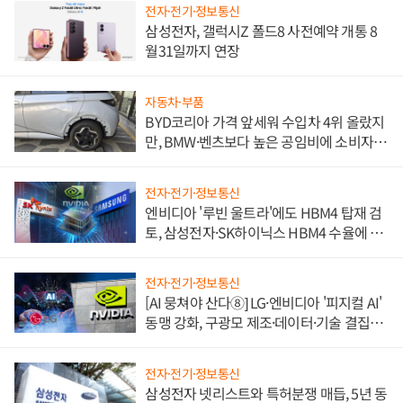
전자·전기·정보통신
삼성전자, 갤럭시Z 폴드8 사전예약 개통 8
월31일까지 연장
자동차·부품
BYD코리아 가격 앞세워 수입차 4위 올랐지
만, BMW·벤츠보다 높은 공임비에 소비자
불만 폭발
전자·전기·정보통신
엔비디아 '루빈 울트라'에도 HBM4 탑재 검
토, 삼성전자·SK하이닉스 HBM4 수율에 주
도권 갈린다
전자·전기·정보통신
[AI 뭉쳐야 산다⑧] LG·엔비디아 '피지컬 AI'
동맹 강화, 구광모 제조·데이터·기술 결집
해 종합 로보틱스 기업으로
전자·전기·정보통신
삼성전자 넷리스트와 특허분쟁 매듭, 5년 동