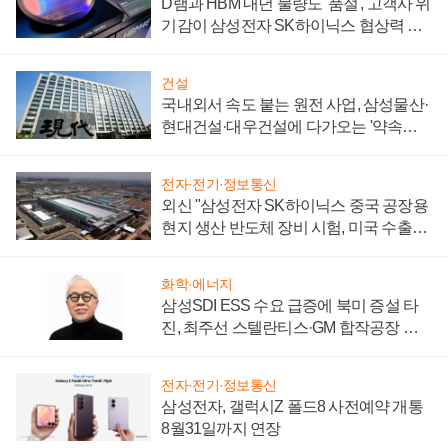
D램과 HBM 내년 물량도 '품절', 고객사 위
기감이 삼성전자 SK하이닉스 협상력 더
키워
건설
국내외서 속도 붙는 원전 사업, 삼성물산·
현대건설·대우건설에 다가오는 '약속의
시간'
전자·전기·정보통신
외신 "삼성전자 SK하이닉스 중국 공장용
현지 생산 반도체 장비 시험, 미국 수출통
제 대비"
화학·에너지
삼성SDI ESS 수요 급증에 북미 증설 타
진, 최주선 스텔란티스·GM 합작공장 건
설 재추진하나
전자·전기·정보통신
삼성전자, 갤럭시Z 폴드8 사전예약 개통
8월31일까지 연장