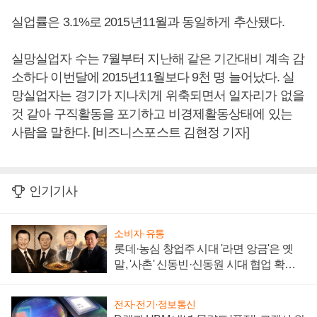
실업률은 3.1%로 2015년11월과 동일하게 추산됐다.
실망실업자 수는 7월부터 지난해 같은 기간대비 계속 감
소하다 이번달에 2015년11월보다 9천 명 늘어났다. 실
망실업자는 경기가 지나치게 위축되면서 일자리가 없을
것 같아 구직활동을 포기하고 비경제활동상태에 있는
사람을 말한다. [비즈니스포스트 김현정 기자]
인기기사
소비자·유통
롯데·농심 창업주 시대 '라면 앙금'은 옛
말, '사촌' 신동빈·신동원 시대 협업 확대
일로
전자·전기·정보통신