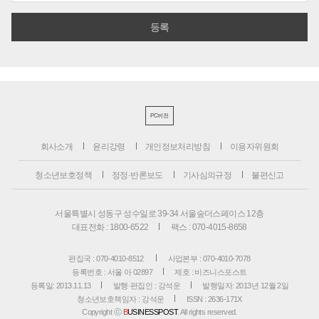
PC버전
회사소개
윤리강령
개인정보처리방침
이용자위원회
청소년보호정책
정정·반론보도
기사심의규정
불편신고
서울특별시 성동구 성수일로 39-34 서울숲더스페이스 12층
대표전화 : 1800-6522
팩스 : 070-4015-8658
편집국 : 070-4010-8512
사업본부 : 070-4010-7078
등록번호 : 서울 아 02897
제호 : 비즈니스포스트
등록일: 2013.11.13
발행·편집인 : 강석운
발행일자: 2013년 12월 2일
청소년보호책임자 : 강석운
ISSN : 2636-171X
Copyright ⓒ
B
USINESSPOST
. All rights reserved.