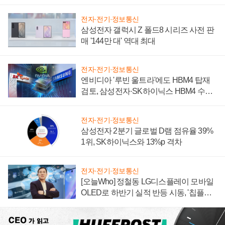
전자·전기·정보통신
삼성전자 갤럭시 Z 폴드8 시리즈 사전 판
매 '144만 대' 역대 최대
전자·전기·정보통신
엔비디아 '루빈 울트라'에도 HBM4 탑재
검토, 삼성전자·SK하이닉스 HBM4 수율
에 주도권 갈린다
전자·전기·정보통신
삼성전자 2분기 글로벌 D램 점유율 39%
1위, SK하이닉스와 13%p 격차
전자·전기·정보통신
[오늘Who] 정철동 LG디스플레이 모바일
OLED로 하반기 실적 반등 시동, '칩플레
이션'에 가격 인하 압박은 부담