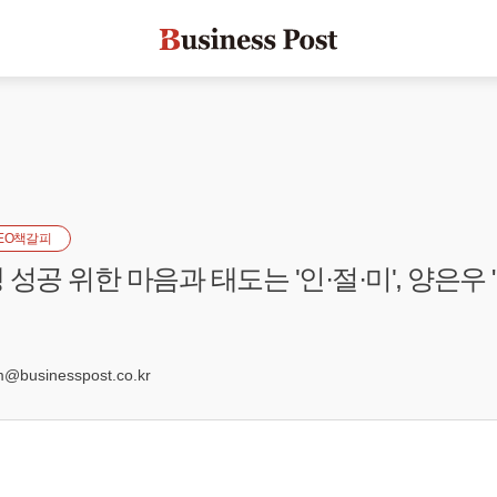
EO책갈피
성공 위한 마음과 태도는 '인·절·미', 양은우 "
6
businesspost.co.kr