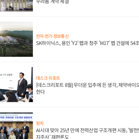
우라늄 계약 체결
전자·전기·정보통신
SK하이닉스, 용인 'Y2' 팹과 청주 'M17' 팹 건설에 5
데스크 리포트
[데스크리포트 8월] 무더운 입추에 든 생각, 제약바이
한다
정치
AI시대 맞아 25년 만에 전력산업 구조개편 시동, '발전5
지주사' 재편론도