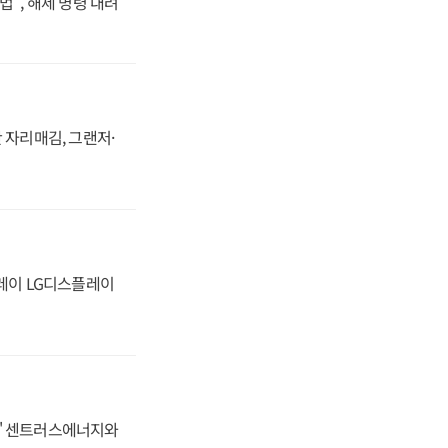
법", 해제 명령 내려
 자리매김, 그랜저·
플레이 LG디스플레이
동맹' 센트러스에너지와