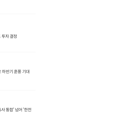
4조 투자 결정
오 하반기 훈풍 기대
사 통합' 넘어 '한전