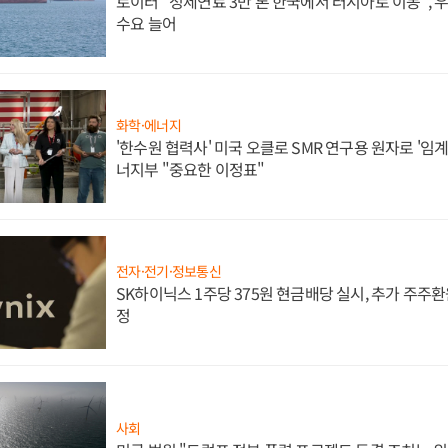
로이터 "정제연료 3만 톤 한국에서 러시아로 이동",
수요 늘어
화학·에너지
'한수원 협력사' 미국 오클로 SMR 연구용 원자로 '임계 
너지부 "중요한 이정표"
전자·전기·정보통신
SK하이닉스 1주당 375원 현금배당 실시, 추가 주주환
정
사회