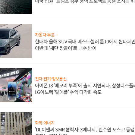
미국 법원 "트럼프 정부 풍력 프로젝트 동결 조치는 위
자동차·부품
현대차 올해 SUV 국내 베스트셀러 톱10에서 싼타페만
아반떼 '세단 쌍끌이'로 내수 방어
전자·전기·정보통신
아이폰18 '메모리 부족'에 출시 지연되나, 삼성디스
LG이노텍 '탈애플' 수익 다각화 속도
화학·에너지
'DL이앤씨 SMR 협력사' X에너지, '한수원 포스코 