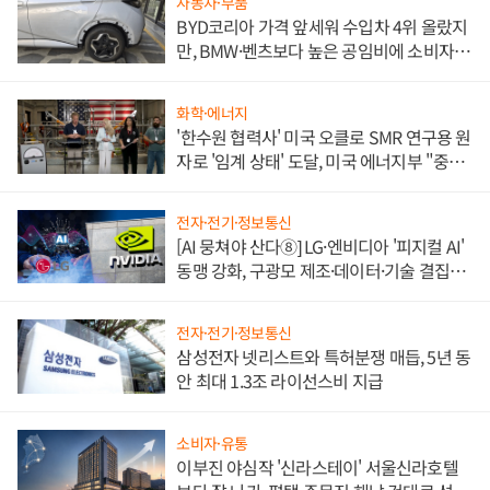
자동차·부품
BYD코리아 가격 앞세워 수입차 4위 올랐지
만, BMW·벤츠보다 높은 공임비에 소비자
불만 폭발
화학·에너지
'한수원 협력사' 미국 오클로 SMR 연구용 원
자로 '임계 상태' 도달, 미국 에너지부 "중요
한 이정표"
전자·전기·정보통신
[AI 뭉쳐야 산다⑧] LG·엔비디아 '피지컬 AI'
동맹 강화, 구광모 제조·데이터·기술 결집
해 종합 로보틱스 기업으로
전자·전기·정보통신
삼성전자 넷리스트와 특허분쟁 매듭, 5년 동
안 최대 1.3조 라이선스비 지급
소비자·유통
이부진 야심작 '신라스테이' 서울신라호텔