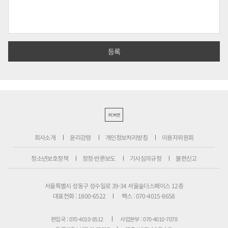
PC버전
회사소개
윤리강령
개인정보처리방침
이용자위원회
청소년보호정책
정정·반론보도
기사심의규정
불편신고
서울특별시 성동구 성수일로 39-34 서울숲더스페이스 12층
대표전화 : 1800-6522
팩스 : 070-4015-8658
편집국 : 070-4010-8512
사업본부 : 070-4010-7078