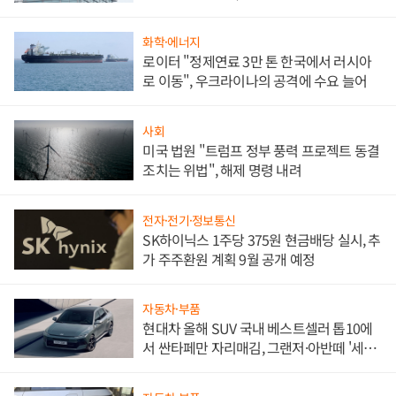
문"
화학·에너지
로이터 "정제연료 3만 톤 한국에서 러시아
로 이동", 우크라이나의 공격에 수요 늘어
사회
미국 법원 "트럼프 정부 풍력 프로젝트 동결
조치는 위법", 해제 명령 내려
전자·전기·정보통신
SK하이닉스 1주당 375원 현금배당 실시, 추
가 주주환원 계획 9월 공개 예정
자동차·부품
현대차 올해 SUV 국내 베스트셀러 톱10에
서 싼타페만 자리매김, 그랜저·아반떼 '세단
쌍끌이'로 내수 방어