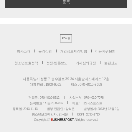
PC버전
회사소개
윤리강령
개인정보처리방침
이용자위원회
청소년보호정책
정정·반론보도
기사심의규정
불편신고
서울특별시 성동구 성수일로 39-34 서울숲더스페이스 12층
대표전화 : 1800-6522
팩스 : 070-4015-8658
편집국 : 070-4010-8512
사업본부 : 070-4010-7078
등록번호 : 서울 아 02897
제호 : 비즈니스포스트
등록일: 2013.11.13
발행·편집인 : 강석운
발행일자: 2013년 12월 2일
청소년보호책임자 : 강석운
ISSN : 2636-171X
Copyright ⓒ
B
USINESSPOST
. All rights reserved.