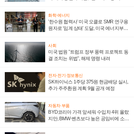
성 의문"
화학·에너지
'한수원 협력사' 미국 오클로 SMR 연구용
원자로 '임계 상태' 도달, 미국 에너지부
"중요한 이정표"
사회
미국 법원 "트럼프 정부 풍력 프로젝트 동
결 조치는 위법", 해제 명령 내려
전자·전기·정보통신
SK하이닉스 1주당 375원 현금배당 실시,
추가 주주환원 계획 9월 공개 예정
자동차·부품
BYD코리아 가격 앞세워 수입차 4위 올랐
지만, BMW·벤츠보다 높은 공임비에 소비
자 불만 폭발