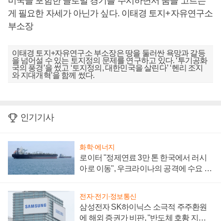
미국을 포함한 글로벌 경기를 주시하면서 숨을 고르는
게 필요한 자세가 아닌가 싶다. 이태경 토지+자유연구소
부소장
이태경 토지+자유연구소 부소장은 땅을 둘러싼 욕망과 갈등
을 넘어설 수 있는 토지정의 문제를 연구하고 있다. ‘투기공화
국의 풍경’을 썼고 ‘토지정의, 대한민국을 살린다’ ‘헨리 조지
와 지대개혁’을 함께 썼다.
인기기사
화학·에너지
로이터 "정제연료 3만 톤 한국에서 러시
아로 이동", 우크라이나의 공격에 수요 늘
어
전자·전기·정보통신
삼성전자 SK하이닉스 소극적 주주환원
에 해외 증권가 비판, "반도체 호황 지속