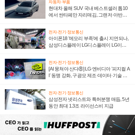
자동차·부품
현대차 올해 SUV 국내 베스트셀러 톱10
에서 싼타페만 자리매김, 그랜저·아반떼
'세단 쌍끌이'로 내수 방어
전자·전기·정보통신
아이폰18 '메모리 부족'에 출시 지연되나,
삼성디스플레이 LG디스플레이 LG이노
텍 '탈애플' 수익 다각화 속도
전자·전기·정보통신
[AI 뭉쳐야 산다⑧] LG·엔비디아 '피지컬 A
I' 동맹 강화, 구광모 제조·데이터·기술 결
집해 종합 로보틱스 기업으로
전자·전기·정보통신
삼성전자 넷리스트와 특허분쟁 매듭, 5년
동안 최대 1.3조 라이선스비 지급