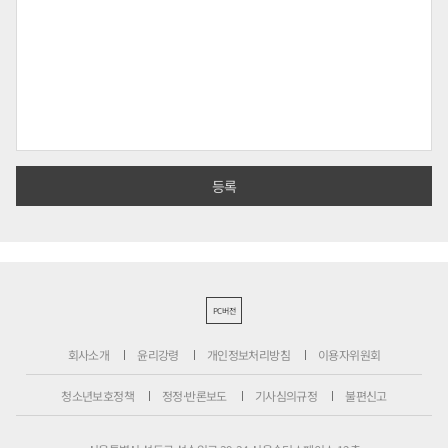
PC버전
회사소개
윤리강령
개인정보처리방침
이용자위원회
청소년보호정책
정정·반론보도
기사심의규정
불편신고