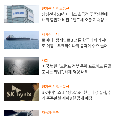
전자·전기·정보통신
삼성전자 SK하이닉스 소극적 주주환원에
해외 증권가 비판, "반도체 호황 지속성 의
문"
화학·에너지
로이터 "정제연료 3만 톤 한국에서 러시아
로 이동", 우크라이나의 공격에 수요 늘어
사회
미국 법원 "트럼프 정부 풍력 프로젝트 동결
조치는 위법", 해제 명령 내려
전자·전기·정보통신
SK하이닉스 1주당 375원 현금배당 실시, 추
가 주주환원 계획 9월 공개 예정
자동차·부품