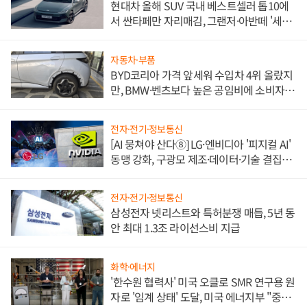
현대차 올해 SUV 국내 베스트셀러 톱10에
서 싼타페만 자리매김, 그랜저·아반떼 '세단
쌍끌이'로 내수 방어
자동차·부품
BYD코리아 가격 앞세워 수입차 4위 올랐지
만, BMW·벤츠보다 높은 공임비에 소비자
불만 폭발
전자·전기·정보통신
[AI 뭉쳐야 산다⑧] LG·엔비디아 '피지컬 AI'
동맹 강화, 구광모 제조·데이터·기술 결집
해 종합 로보틱스 기업으로
전자·전기·정보통신
삼성전자 넷리스트와 특허분쟁 매듭, 5년 동
안 최대 1.3조 라이선스비 지급
화학·에너지
'한수원 협력사' 미국 오클로 SMR 연구용 원
자로 '임계 상태' 도달, 미국 에너지부 "중요