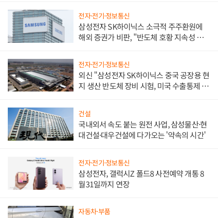
전자·전기·정보통신
삼성전자 SK하이닉스 소극적 주주환원에
해외 증권가 비판, "반도체 호황 지속성 의
문"
전자·전기·정보통신
외신 "삼성전자 SK하이닉스 중국 공장용 현
지 생산 반도체 장비 시험, 미국 수출통제 대
비"
건설
국내외서 속도 붙는 원전 사업, 삼성물산·현
대건설·대우건설에 다가오는 '약속의 시간'
전자·전기·정보통신
삼성전자, 갤럭시Z 폴드8 사전예약 개통 8
월31일까지 연장
자동차·부품