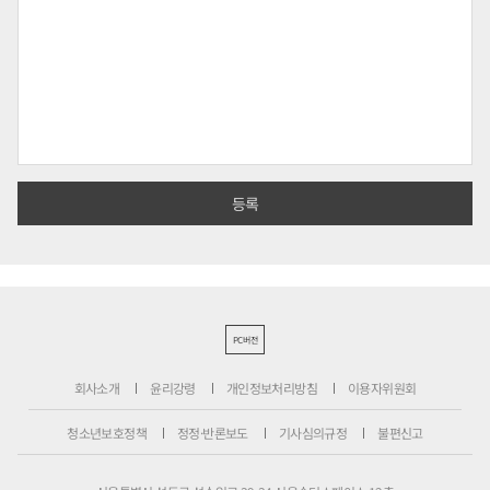
PC버전
회사소개
윤리강령
개인정보처리방침
이용자위원회
청소년보호정책
정정·반론보도
기사심의규정
불편신고