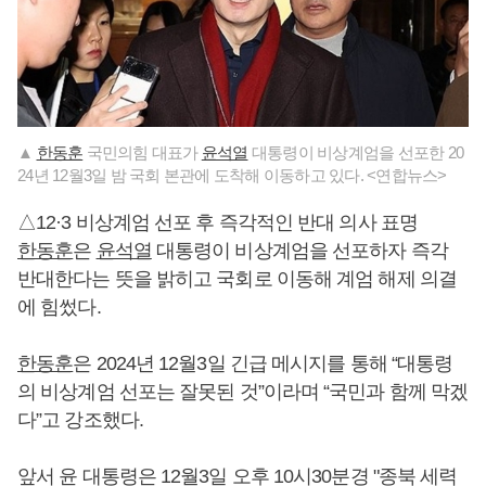
▲
한동훈
국민의힘 대표가
윤석열
대통령이 비상계엄을 선포한 20
24년 12월3일 밤 국회 본관에 도착해 이동하고 있다. <연합뉴스>
△12·3 비상계엄 선포 후 즉각적인 반대 의사 표명
한동훈
은
윤석열
대통령이 비상계엄을 선포하자 즉각
반대한다는 뜻을 밝히고 국회로 이동해 계엄 해제 의결
에 힘썼다.
한동훈
은 2024년 12월3일 긴급 메시지를 통해 “대통령
의 비상계엄 선포는 잘못된 것”이라며 “국민과 함께 막겠
다”고 강조했다.
앞서 윤 대통령은 12월3일 오후 10시30분경 "종북 세력