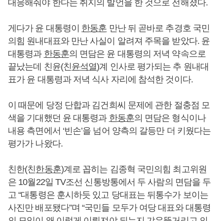
대응해줘야 한다는 취지의 발언을 한 것으로 전해졌다.
게다가 윤 대통령이
한동훈
만난 뒤 곧바로 추경호 국민
의힘 원내대표와 만난 사실이 알려져 주목을 받았다. 윤
대통령과
한동훈
의 면담은 윤 대통령의 저녁 약속으로
끝났는데 친윤(친
윤석열
)계 인사로 평가되는 추 원내대
표가 윤 대통령과 저녁 식사 자리에 참석한 것이다.
이 때문에 당정 단합과 김건희씨 문제에 관한 절충점 모
색을 기대했던 윤 대통령과
한동훈
의 면담은 형식이나
내용 측면에서 ‘빈손’을 넘어 양측의 갈등만 더 키웠다는
평가가 나왔다.
친한(친
한동훈
)계로 꼽히는 김종혁 국민의힘 최고위원
은 10월22일 TV조선 신통방통에서 두 사람의 면담을 두
고 “대통령은 훈시하듯 있고 당대표는 뒤통수가 보이는
사진만 배포됐다”며 “국민들 모두가 여당 대표와 대통령
의 모임이 왜 이렇게 이뤄져야 되는지 갸우뚱거리고 의