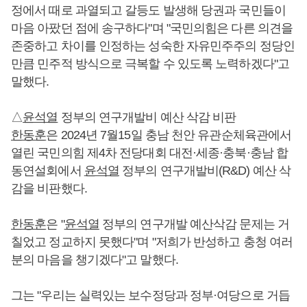
정에서 때로 과열되고 갈등도 발생해 당권과 국민들이
마음 아팠던 점에 송구하다"며 "국민의힘은 다른 의견을
존중하고 차이를 인정하는 성숙한 자유민주주의 정당인
만큼 민주적 방식으로 극복할 수 있도록 노력하겠다"고
말했다.
△
윤석열
정부의 연구개발비 예산 삭감 비판
한동훈
은 2024년 7월15일 충남 천안 유관순체육관에서
열린 국민의힘 제4차 전당대회 대전·세종·충북·충남 합
동연설회에서
윤석열
정부의 연구개발비(R&D) 예산 삭
감을 비판했다.
한동훈
은 "
윤석열
정부의 연구개발 예산삭감 문제는 거
칠었고 정교하지 못했다"며 "저희가 반성하고 충청 여러
분의 마음을 챙기겠다"고 말했다.
그는 "우리는 실력있는 보수정당과 정부·여당으로 거듭