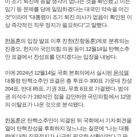
이 조기 퇴진에 응할 생각이 없다는 것을 확인했고 이는
임기 등 문제를 당에 일임하겠다는 대국민 약속을 어긴
것”이라며 “대통령이 조기 퇴진 의사가 없음이 확인된 이
상 즉각적인 직무 정지가 필요하다”고 말했다.
한동훈
의 입장 발표 이후 친한(친항동훈)계로 분류되는
진종오, 한지아 국민의힘 의원 등이 12월14일 탄핵소추
안 표결에서 찬성표를 던지겠다는 입장을 내놨다.
이에 2024년 12월14일 국회 본회의에서 실시된
윤석열
대통령 탄핵소추안 표결은 총 투표수 300표 가운데 찬성
204표, 반대 85표, 기권 3표, 무효 8표로 가결됐다. 범야
권 의석수가 192석인 점을 감안하면 국민의힘에서 12명
의 이탈표가 나온 것으로 분석됐다.
한동훈
은 탄핵소추안이 의결된 뒤 국회에서 기자회견을
열어 탄핵찬성을 후회하지 않느냐는 질문에 "나는 대통
령에 대한 직무정지가 시급히 필요한 상황이었다고 판