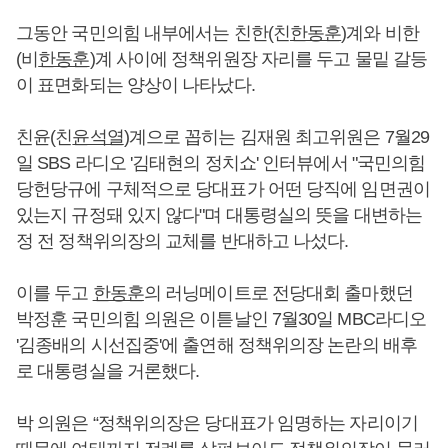
그동안 국민의힘 내부에서는 친한(친
한동훈
)계와 비한
(비
한동훈
)계 사이에 정책위원장 자리를 두고 물밑 갈등
이 표면화되는 양상이 나타났다.
친윤(친
윤석열
)계으로 꼽히는 김재원 최고위원은 7월29
일 SBS 라디오 '김태현의 정치쇼' 인터뷰에서 "국민의힘
당헌당규에 구체적으로 당대표가 어떤 당직에 임면권이
있는지 규정돼 있지 않다"며 대통령실의 뜻을 대변하는
정 전 정책위의장의 교체를 반대하고 나섰다.
이를 두고
한동훈
의 러닝메이트로 전당대회 출마했던
박정훈 국민의힘 의원은 이튿날인 7월30일 MBC라디오
'김종배의 시선집중'에 출연해 정책위의장 논란의 배후
로 대통령실을 거론했다.
박 의원은 “정책위의장은 당대표가 임명하는 자리이기