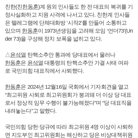
친한(친
한동훈
)계 원외 인사들도 한 전 대표의 복귀를 기
정사실화하고 지원 사격에 나서고 있다. 친한계 인사들
은 텔레그램에 단체대화방 ‘시작2’를 만들어 소통하고
있으며
한동훈
이 1973년생임을 고려해 모임 ‘언더73’(Un
der 73)을 구성해 정치 보폭을 넓히고 있다.
△
윤석열
탄핵소추안 통과에 당대표에서 물러나
한동훈
은
윤석열
대통령의 탄핵소추안 가결 사태 여파
로 국민의힘 대표직에서 사퇴했다.
한동훈
은 2024년 12월16일 국회에서 기자회견을 열고
“최고위원 사퇴로 최고위원회가 붕괴돼 더 이상 당 대표
로서 정상적 임무 수행이 불가능해졌다”며 “당 대표직을
내려놓는다”고 말했다.
국민의힘 당헌·당규에 따라 최고위원 4명 이상이 사퇴하
면 지도부인 최고위원회는 해산하고 당은 비상대책위원