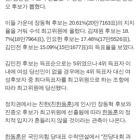
오 후보가 뽑혔다.
이들 가운데 장동혁 후보는 20.61%(20만7163표)의 지지
율을 거둬 수석 최고위원에 올랐다. 김재원 후보는 18.
7%(18만7964표), 인요한 후보는 17.46%(17만5526표),
김민전 후보는 15.09%(15만1677표)의 득표율을 보였다.
김민전 후보는 득표순으로는 5위였으나 4위 득표자 이
내에 여성 당선인이 없을 경우에는 4위 득표자 대신 여
성후보자 중 최다득표자를 최고위원으로 하는 조항에
따라 최고위원에 당선됐다.
정치권에서는 친한(친
한동훈
)계 인사인 장동혁 후보와
진종오 후보가 최고위원에 선출됨에 따라
한동훈
의 정
치적 입지가 흔들리지 않을 것이라는 관측이 나온다.
한동훈
은 국민의힘 당대표 수락연설에서 "전당대회 과