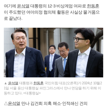
여기에
윤석열
대통령의 12·3 비상계엄 여파로
한동훈
이 주도했던 여야의정 협의체 활동은 사실상 물거품으
로 끝났다.
▲
윤석열
대통령과
한동훈
국민의힘 대표(오른쪽)가 2024년 10월2
1일 서울 용산 대통령실 파인그라스에서 만나 면담을 하기 위해 이
동하고 있다. <대통령실>
△
윤석열
만나 김건희 의혹 해소·인적쇄신 건의