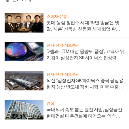
소비자·유통
롯데·농심 창업주 시대 '라면 앙금'은 옛
말, '사촌' 신동빈·신동원 시대 협업 확대
일로
전자·전기·정보통신
D램과 HBM 내년 물량도 '품절', 고객사 위
기감이 삼성전자 SK하이닉스 협상력 더
키워
전자·전기·정보통신
외신 "삼성전자 SK하이닉스 중국 공장용
현지 생산 반도체 장비 시험, 미국 수출통
제 대비"
건설
국내외서 속도 붙는 원전 사업, 삼성물산·
현대건설·대우건설에 다가오는 '약속의
시간'