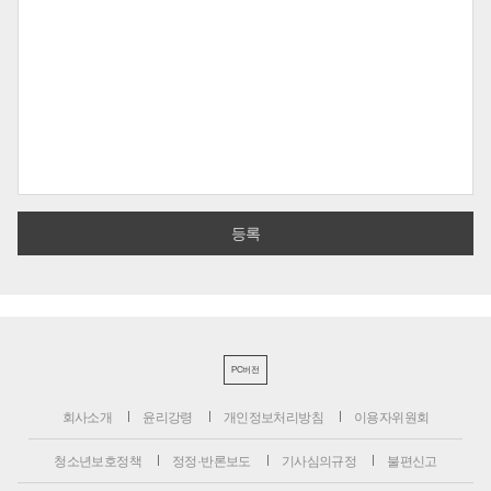
PC버전
회사소개
윤리강령
개인정보처리방침
이용자위원회
청소년보호정책
정정·반론보도
기사심의규정
불편신고