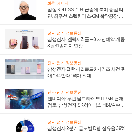
화학·에너지
삼성SDI ESS 수요 급증에 북미 증설 타
진, 최주선 스텔란티스·GM 합작공장 건
설 재추진하나
전자·전기·정보통신
삼성전자, 갤럭시Z 폴드8 사전예약 개통
8월31일까지 연장
전자·전기·정보통신
삼성전자 갤럭시 Z 폴드8 시리즈 사전 판
매 '144만 대' 역대 최대
전자·전기·정보통신
엔비디아 '루빈 울트라'에도 HBM4 탑재
검토, 삼성전자·SK하이닉스 HBM4 수율
에 주도권 갈린다
전자·전기·정보통신
삼성전자 2분기 글로벌 D램 점유율 39%