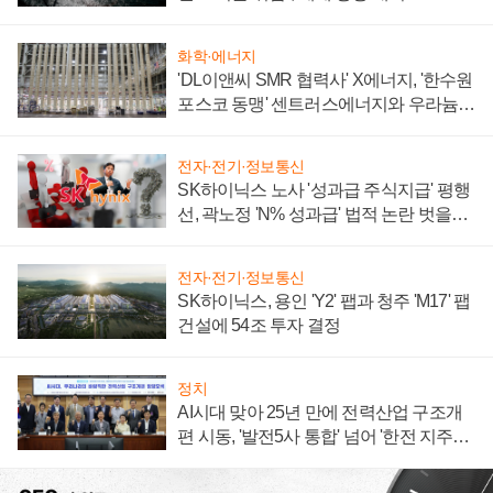
화학·에너지
'DL이앤씨 SMR 협력사' X에너지, '한수원
포스코 동맹' 센트러스에너지와 우라늄
계약 체결
전자·전기·정보통신
SK하이닉스 노사 '성과급 주식지급' 평행
선, 곽노정 'N% 성과급' 법적 논란 벗을지
주목
전자·전기·정보통신
SK하이닉스, 용인 'Y2' 팹과 청주 'M17' 팹
건설에 54조 투자 결정
정치
AI시대 맞아 25년 만에 전력산업 구조개
편 시동, '발전5사 통합' 넘어 '한전 지주사'
재편론도