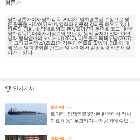
평론가
영화평론가이자 영화감독. '씨네21' 영화평론상 수상으로 평
론 활동을 시작하였으며, 영화와 인문학 강의를 해오고 있다.
평론집 '영화, 내 맘대로 봐도 괜찮을까?'와 '봉준호 코드', '한국
영화감독1', '대중서사장르의 모든 것' 등의 공저가 있다. 단편
영화 '행복엄마의 오디세이'(2013), '어른들은 묵묵부답'(2017),
'꿈 그리고 뉘앙스'(2021)의 각본과 연출을 맡았다. 영화에 대
해 쓰는 일과 영화를 만드는 일 사이에서 갈팡질팡 하면서 살
아가고 있다.
인기기사
화학·에너지
로이터 "정제연료 3만 톤 한국에서 러시
아로 이동", 우크라이나의 공격에 수요 늘
어
화학·에너지