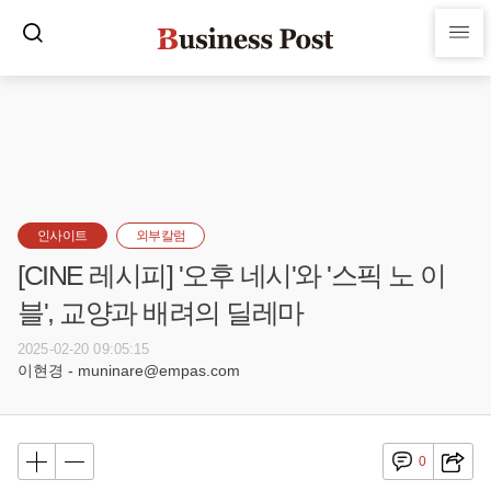
인사이트
외부칼럼
[CINE 레시피] '오후 네시'와 '스픽 노 이
블', 교양과 배려의 딜레마
2025-02-20 09:05:15
이현경 - muninare@empas.com
0