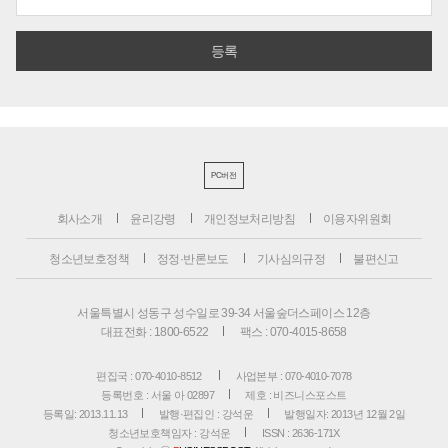
PC버전
회사소개
윤리강령
개인정보처리방침
이용자위원회
청소년보호정책
정정·반론보도
기사심의규정
불편신고
서울특별시 성동구 성수일로 39-34 서울숲더스페이스 12층
대표전화 : 1800-6522
팩스 : 070-4015-8658
편집국 : 070-4010-8512
사업본부 : 070-4010-7078
등록번호 : 서울 아 02897
제호 : 비즈니스포스트
등록일: 2013.11.13
발행·편집인 : 강석운
발행일자: 2013년 12월 2일
청소년보호책임자 : 강석운
ISSN : 2636-171X