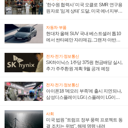
'한수원 협력사' 미국 오클로 SMR 연구용
원자로 '임계 상태' 도달, 미국 에너지부
"중요한 이정표"
자동차·부품
현대차 올해 SUV 국내 베스트셀러 톱10
에서 싼타페만 자리매김, 그랜저·아반떼
'세단 쌍끌이'로 내수 방어
전자·전기·정보통신
SK하이닉스 1주당 375원 현금배당 실시,
추가 주주환원 계획 9월 공개 예정
전자·전기·정보통신
아이폰18 '메모리 부족'에 출시 지연되나,
삼성디스플레이 LG디스플레이 LG이노
텍 '탈애플' 수익 다각화 속도
사회
미국 법원 "트럼프 정부 풍력 프로젝트 동
결 조치는 위법", 해제 명령 내려