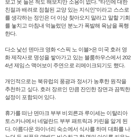
보고 못 들은 척도 해보지만 소용이 없다. “타인에 대한
친절과 배려로 점철된 교양 있는 지식인”이라고 스스로
를 생각하는 정인은 더 이상 찾아오지 말라고 말할 기회
를 놓치고 마침내 억눌렀던 분노가 폭발해 육남을 폭행
한다.
다소 낯선 덴마크 영화 <스픽 노 이블>은 미국 호러 영
화 제작사로 명성을 쌓아가고 있는 블룸하우스에서 202
4년 제임스 맥어보이 주연으로 리메이크되기도 했다.
개인적으로는 북유럽의 풍광과 정서가 농후한 원작을
추천하고 싶다. 호러 장르인 만큼 잔인한 장면과 끔찍한
설정이 포함되어 있다.
휴가를 떠난 덴마크 부부 비외른과 루이세는 이탈리아
토스카나에서 네덜란드 부부 패트릭과 카린을 알게 된
다. 아름다운 와이너리 숙소에서 식사를 하며 대화를 나