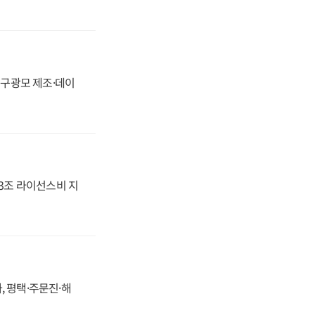
화, 구광모 제조·데이
.3조 라이선스비 지
, 평택·주문진·해