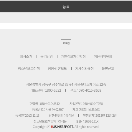
PC버전
회사소개
윤리강령
개인정보처리방침
이용자위원회
청소년보호정책
정정·반론보도
기사심의규정
불편신고
서울특별시 성동구 성수일로 39-34 서울숲더스페이스 12층
대표전화 : 1800-6522
팩스 : 070-4015-8658
편집국 : 070-4010-8512
사업본부 : 070-4010-7078
등록번호 : 서울 아 02897
제호 : 비즈니스포스트
등록일: 2013.11.13
발행·편집인 : 강석운
발행일자: 2013년 12월 2일
청소년보호책임자 : 강석운
ISSN : 2636-171X
Copyright ⓒ
B
USINESSPOST
. All rights reserved.