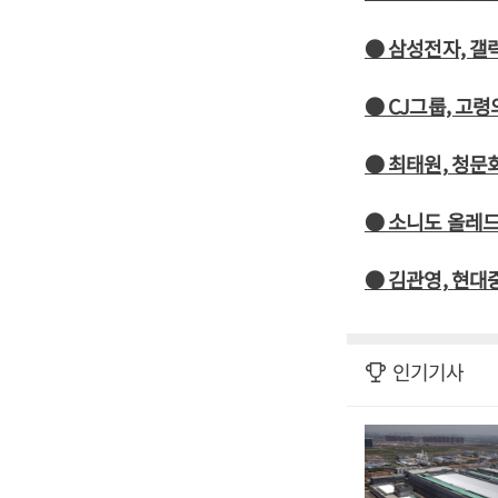
● 삼성전자, 갤
● CJ그룹, 고
● 최태원, 청문
● 소니도 올레드
● 김관영, 현
인기기사