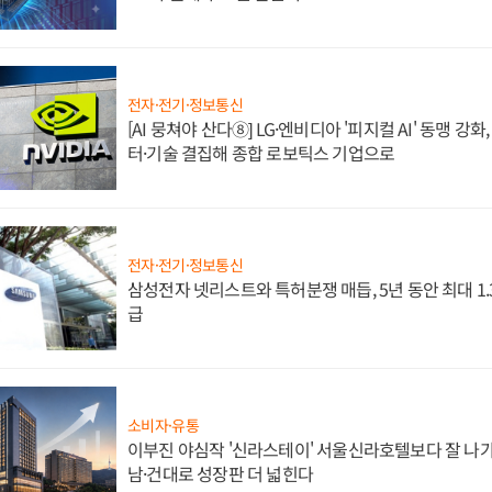
전자·전기·정보통신
[AI 뭉쳐야 산다⑧] LG·엔비디아 '피지컬 AI' 동맹 강
터·기술 결집해 종합 로보틱스 기업으로
전자·전기·정보통신
삼성전자 넷리스트와 특허분쟁 매듭, 5년 동안 최대 1
급
소비자·유통
이부진 야심작 '신라스테이' 서울신라호텔보다 잘 나가
남·건대로 성장판 더 넓힌다