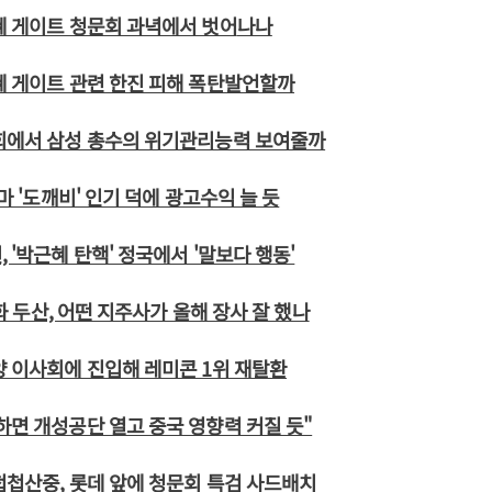
혜 게이트 청문회 과녁에서 벗어
나나
혜 게이트 관련 한진 피해 폭탄발언할까
문회에서 삼성 총수의 위기관리능력 보여줄까
라마 '도깨비' 인기 덕에 광고수익 늘 듯
 '박근혜 탄핵' 정국에서 '말보다 행동'
 한화 두산, 어떤 지주사가 올해 장사 잘 했나
양 이사회에 진입해 레미콘 1위 재탈환
하면 개성공단 열고 중국 영향력 커질 듯"
첩첩산중, 롯데 앞에 청문회 특검 사드배치