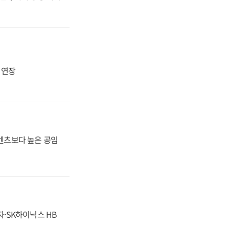
지 연장
·벤츠보다 높은 공임
자·SK하이닉스 HB