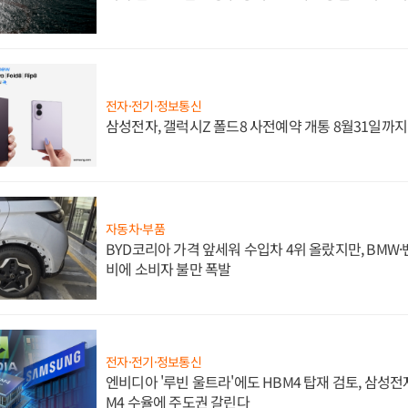
전자·전기·정보통신
삼성전자, 갤럭시Z 폴드8 사전예약 개통 8월31일까
자동차·부품
BYD코리아 가격 앞세워 수입차 4위 올랐지만, BMW
비에 소비자 불만 폭발
전자·전기·정보통신
엔비디아 '루빈 울트라'에도 HBM4 탑재 검토, 삼성전
M4 수율에 주도권 갈린다