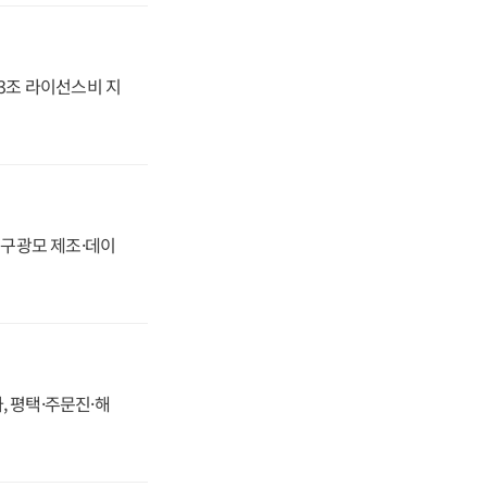
.3조 라이선스비 지
화, 구광모 제조·데이
, 평택·주문진·해