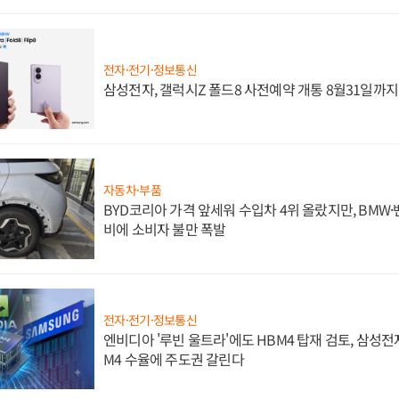
전자·전기·정보통신
삼성전자, 갤럭시Z 폴드8 사전예약 개통 8월31일까
자동차·부품
BYD코리아 가격 앞세워 수입차 4위 올랐지만, BMW
비에 소비자 불만 폭발
전자·전기·정보통신
엔비디아 '루빈 울트라'에도 HBM4 탑재 검토, 삼성전
M4 수율에 주도권 갈린다