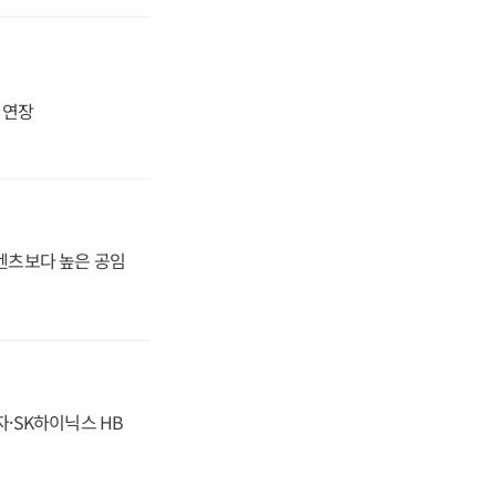
지 연장
·벤츠보다 높은 공임
자·SK하이닉스 HB