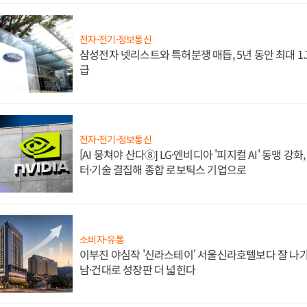
전자·전기·정보통신
삼성전자 넷리스트와 특허분쟁 매듭, 5년 동안 최대 1
급
전자·전기·정보통신
[AI 뭉쳐야 산다⑧] LG·엔비디아 '피지컬 AI' 동맹 강
터·기술 결집해 종합 로보틱스 기업으로
소비자·유통
이부진 야심작 '신라스테이' 서울신라호텔보다 잘 나가
남·건대로 성장판 더 넓힌다