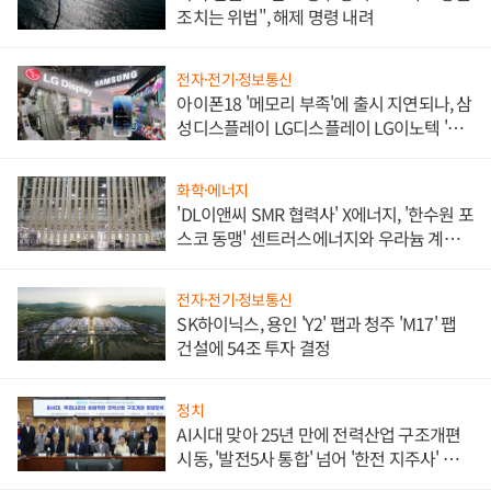
조치는 위법", 해제 명령 내려
전자·전기·정보통신
아이폰18 '메모리 부족'에 출시 지연되나, 삼
성디스플레이 LG디스플레이 LG이노텍 '탈
애플' 수익 다각화 속도
화학·에너지
'DL이앤씨 SMR 협력사' X에너지, '한수원 포
스코 동맹' 센트러스에너지와 우라늄 계약
체결
전자·전기·정보통신
SK하이닉스, 용인 'Y2' 팹과 청주 'M17' 팹
건설에 54조 투자 결정
정치
AI시대 맞아 25년 만에 전력산업 구조개편
시동, '발전5사 통합' 넘어 '한전 지주사' 재편
론도