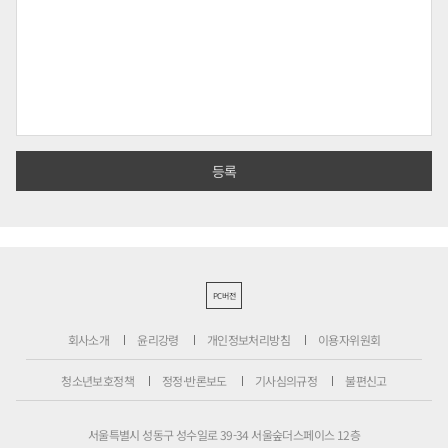
PC버전
회사소개
윤리강령
개인정보처리방침
이용자위원회
청소년보호정책
정정·반론보도
기사심의규정
불편신고
서울특별시 성동구 성수일로 39-34 서울숲더스페이스 12층