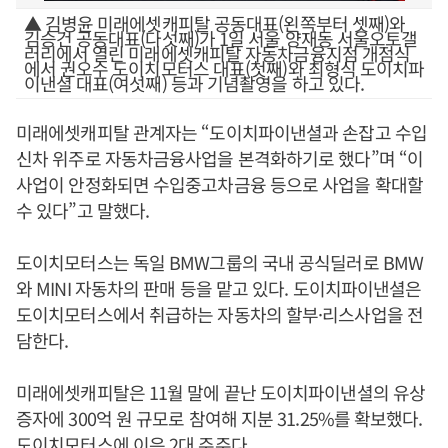
▲ 김병윤 미래에셋캐피탈 공동대표(왼쪽부터 셋째)와
김승건 공동대표(다섯째)가 1일 서울 양재동 서울오토갤
러리에서 열린 미래에셋캐피탈 자동차금융지점 개점식
에서 권오수 도이치모터스 대표(첫째)와 최형식 도이치파
이낸셜 대표(여섯째) 등과 기념촬영을 하고 있다.
미래에셋캐피탈 관계자는 “도이치파이낸셜과 손잡고 수입
신차 위주로 자동차금융사업을 본격화하기로 했다”며 “이
사업이 안정화되면 수입중고차금융 등으로 사업을 확대할
수 있다”고 말했다.
도이치모터스는 독일 BMW그룹의 국내 공식딜러로 BMW
와 MINI 자동차의 판매 등을 맡고 있다. 도이치파이낸셜은
도이치모터스에서 취급하는 자동차의 할부·리스사업을 전
담한다.
미래에셋캐피탈은 11월 말에 끝난 도이치파이낸셜의 유상
증자에 300억 원 규모로 참여해 지분 31.25%를 확보했다.
도이치모터스에 이은 2대 주주다.