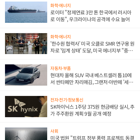
화학·에너지
로이터 "정제연료 3만 톤 한국에서 러시아
로 이동", 우크라이나의 공격에 수요 늘어
화학·에너지
'한수원 협력사' 미국 오클로 SMR 연구용 원
자로 '임계 상태' 도달, 미국 에너지부 "중요
한 이정표"
자동차·부품
현대차 올해 SUV 국내 베스트셀러 톱10에
서 싼타페만 자리매김, 그랜저·아반떼 '세단
쌍끌이'로 내수 방어
전자·전기·정보통신
SK하이닉스 1주당 375원 현금배당 실시, 추
가 주주환원 계획 9월 공개 예정
사회
미국 법원 "트럼프 정부 풍력 프로젝트 동결