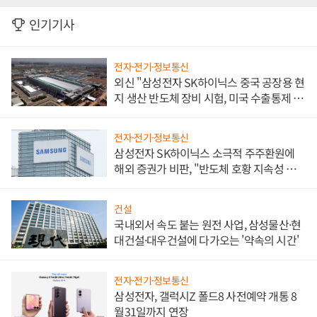
인기기사
전자·전기·정보통신
외신 "삼성전자 SK하이닉스 중국 공장용 현
지 생산 반도체 장비 시험, 미국 수출통제 대
비"
전자·전기·정보통신
삼성전자 SK하이닉스 소극적 주주환원에
해외 증권가 비판, "반도체 호황 지속성 의
문"
건설
국내외서 속도 붙는 원전 사업, 삼성물산·현
대건설·대우건설에 다가오는 '약속의 시간'
전자·전기·정보통신
삼성전자, 갤럭시Z 폴드8 사전예약 개통 8
월31일까지 연장