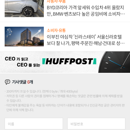
자동차·부품
BYD코리아 가격 앞세워 수입차 4위 올랐지
만, BMW·벤츠보다 높은 공임비에 소비자
불만 폭발
소비자·유통
이부진 야심작 '신라스테이' 서울신라호텔
보다 잘 나가, 평택·주문진·해남·건대로 성
장판 더 넓힌다
기사댓글
0
개
200자까지 쓰실 수 있습니다. (현재 0 byte / 최대 400byte)
저작권 등 다른 사람의 권리를 침해하거나 명예를 훼손하는 댓글은 관련 법률에 의해 제재를 받을
수 있습니다.
타인에게 불쾌감을 주는 욕설 등 비하하는 단어가 내용에 포함되거나 인신공격성 글은 관리자의 판
단에 의해 삭제 합니다.