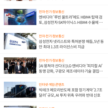
전자·전기·정보통신
엔비디아 '루빈 울트라'에도 HBM4 탑재 검
토, 삼성전자·SK하이닉스 HBM4 수율에 주
도권 갈린다
전자·전기·정보통신
삼성전자 넷리스트와 특허분쟁 매듭, 5년 동
안 최대 1.3조 라이선스비 지급
전자·전기·정보통신
[AI 뭉쳐야 산다⑧] LG·엔비디아 '피지컬 AI'
동맹 강화, 구광모 제조·데이터·기술 결집
해 종합 로보틱스 기업으로
인터넷·게임·콘텐츠
빅테크 메모리반도체 포함 장기계약 '2.7조
달러' 규모, AI 투자 위축 우려와 반대 신호