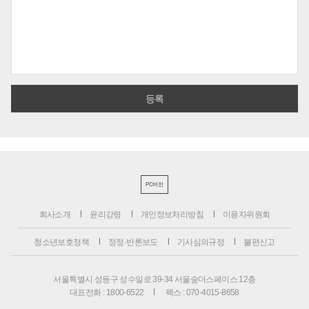
PC버전
회사소개
윤리강령
개인정보처리방침
이용자위원회
청소년보호정책
정정·반론보도
기사심의규정
불편신고
서울특별시 성동구 성수일로 39-34 서울숲더스페이스 12층
대표전화 : 1800-6522
팩스 : 070-4015-8658