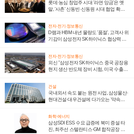
롯데·농심 창업주 시대 '라면 앙금'은 옛
말, '사촌' 신동빈·신동원 시대 협업 확대
일로
전자·전기·정보통신
D램과 HBM 내년 물량도 '품절', 고객사 위
기감이 삼성전자 SK하이닉스 협상력 더
키워
전자·전기·정보통신
외신 "삼성전자 SK하이닉스 중국 공장용
현지 생산 반도체 장비 시험, 미국 수출통
제 대비"
건설
국내외서 속도 붙는 원전 사업, 삼성물산·
현대건설·대우건설에 다가오는 '약속의
시간'
화학·에너지
삼성SDI ESS 수요 급증에 북미 증설 타
진, 최주선 스텔란티스·GM 합작공장 건