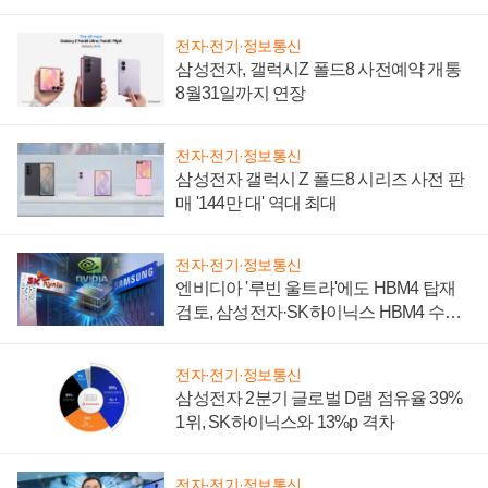
설 재추진하나
전자·전기·정보통신
삼성전자, 갤럭시Z 폴드8 사전예약 개통
8월31일까지 연장
전자·전기·정보통신
삼성전자 갤럭시 Z 폴드8 시리즈 사전 판
매 '144만 대' 역대 최대
전자·전기·정보통신
엔비디아 '루빈 울트라'에도 HBM4 탑재
검토, 삼성전자·SK하이닉스 HBM4 수율
에 주도권 갈린다
전자·전기·정보통신
삼성전자 2분기 글로벌 D램 점유율 39%
1위, SK하이닉스와 13%p 격차
전자·전기·정보통신