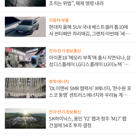
조치는 위법", 해제 명령 내려
자동차·부품
현대차 올해 SUV 국내 베스트셀러 톱10에
서 싼타페만 자리매김, 그랜저·아반떼 '세단
쌍끌이'로 내수 방어
전자·전기·정보통신
아이폰18 '메모리 부족'에 출시 지연되나, 삼
성디스플레이 LG디스플레이 LG이노텍 '탈
애플' 수익 다각화 속도
화학·에너지
'DL이앤씨 SMR 협력사' X에너지, '한수원 포
스코 동맹' 센트러스에너지와 우라늄 계약
체결
전자·전기·정보통신
SK하이닉스, 용인 'Y2' 팹과 청주 'M17' 팹
건설에 54조 투자 결정