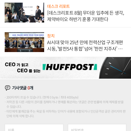
데스크 리포트
[데스크리포트 8월] 무더운 입추에 든 생각,
제약바이오 하반기 훈풍 기대한다
정치
AI시대 맞아 25년 만에 전력산업 구조개편
시동, '발전5사 통합' 넘어 '한전 지주사' 재편
론도
기사댓글
0
개
200자까지 쓰실 수 있습니다. (현재 0 byte / 최대 400byte)
저작권 등 다른 사람의 권리를 침해하거나 명예를 훼손하는 댓글은 관련 법률에 의해 제재를 받을
수 있습니다.
타인에게 불쾌감을 주는 욕설 등 비하하는 단어가 내용에 포함되거나 인신공격성 글은 관리자의 판
단에 의해 삭제 합니다.