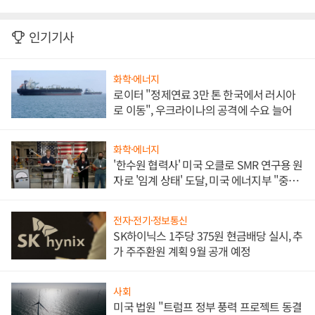
인기기사
화학·에너지
로이터 "정제연료 3만 톤 한국에서 러시아
로 이동", 우크라이나의 공격에 수요 늘어
화학·에너지
'한수원 협력사' 미국 오클로 SMR 연구용 원
자로 '임계 상태' 도달, 미국 에너지부 "중요
한 이정표"
전자·전기·정보통신
SK하이닉스 1주당 375원 현금배당 실시, 추
가 주주환원 계획 9월 공개 예정
사회
미국 법원 "트럼프 정부 풍력 프로젝트 동결