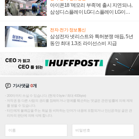
아이폰18 '메모리 부족'에 출시 지연되나,
삼성디스플레이 LG디스플레이 LG이노
텍 '탈애플' 수익 다각화 속도
전자·전기·정보통신
삼성전자 넷리스트와 특허분쟁 매듭, 5년
동안 최대 1.3조 라이선스비 지급
기사댓글
0
개
200자까지 쓰실 수 있습니다. (현재 0 byte / 최대 400byte)
저작권 등 다른 사람의 권리를 침해하거나 명예를 훼손하는 댓글은 관련 법률에 의해 제재
를 받을 수 있습니다.
타인에게 불쾌감을 주는 욕설 등 비하하는 단어가 내용에 포함되거나 인신공격성 글은 관
리자의 판단에 의해 삭제 합니다.