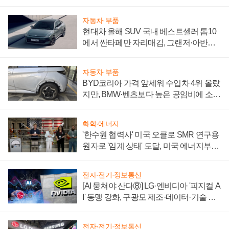
자동차·부품
현대차 올해 SUV 국내 베스트셀러 톱10
에서 싼타페만 자리매김, 그랜저·아반떼
'세단 쌍끌이'로 내수 방어
자동차·부품
BYD코리아 가격 앞세워 수입차 4위 올랐
지만, BMW·벤츠보다 높은 공임비에 소비
자 불만 폭발
화학·에너지
'한수원 협력사' 미국 오클로 SMR 연구용
원자로 '임계 상태' 도달, 미국 에너지부
"중요한 이정표"
전자·전기·정보통신
[AI 뭉쳐야 산다⑧] LG·엔비디아 '피지컬 A
I' 동맹 강화, 구광모 제조·데이터·기술 결
집해 종합 로보틱스 기업으로
전자·전기·정보통신