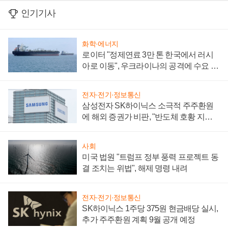
인기기사
화학·에너지
로이터 "정제연료 3만 톤 한국에서 러시
아로 이동", 우크라이나의 공격에 수요 늘
어
전자·전기·정보통신
삼성전자 SK하이닉스 소극적 주주환원
에 해외 증권가 비판, "반도체 호황 지속
성 의문"
사회
미국 법원 "트럼프 정부 풍력 프로젝트 동
결 조치는 위법", 해제 명령 내려
전자·전기·정보통신
SK하이닉스 1주당 375원 현금배당 실시,
추가 주주환원 계획 9월 공개 예정