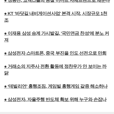
● 정용진, 코엑스몰의 공실 이마트 자체브랜드로 채운다
● KT '바닷길 내비게이션사업' 본격 시작, 시장규모 1천
조
● 이재용 삼성 승계 가시밭길, '국민연금 찬성'에 분노 커
져
● 삼성전자 스마트폰, 중국 부진을 인도 선전으로 만회
● 거래소의 지주사 전환 활동에 정찬우가 안 보이는 까
닭
● ‘데빌리언’ 흥행조짐, 게임빌 흥행게임 갈증 해소하나
● 삼성전자, 자율주행 반도체 확보 위해 누구와 손잡나