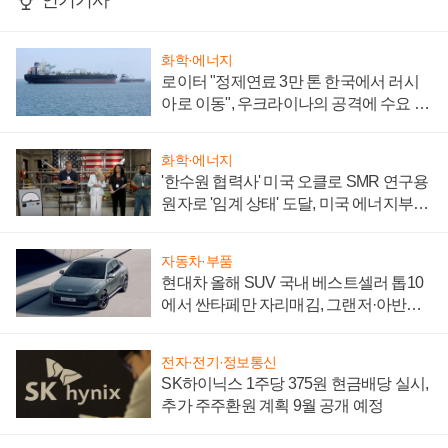
인기기사
화학·에너지
로이터 "정제연료 3만 톤 한국에서 러시
아로 이동", 우크라이나의 공격에 수요 늘
어
화학·에너지
'한수원 협력사' 미국 오클로 SMR 연구용
원자로 '임계 상태' 도달, 미국 에너지부
"중요한 이정표"
자동차·부품
현대차 올해 SUV 국내 베스트셀러 톱10
에서 싼타페만 자리매김, 그랜저·아반떼
'세단 쌍끌이'로 내수 방어
전자·전기·정보통신
SK하이닉스 1주당 375원 현금배당 실시,
추가 주주환원 계획 9월 공개 예정