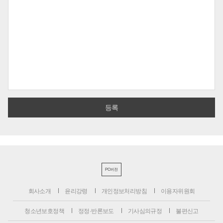
PC버전
회사소개
윤리강령
개인정보처리방침
이용자위원회
청소년보호정책
정정·반론보도
기사심의규정
불편신고