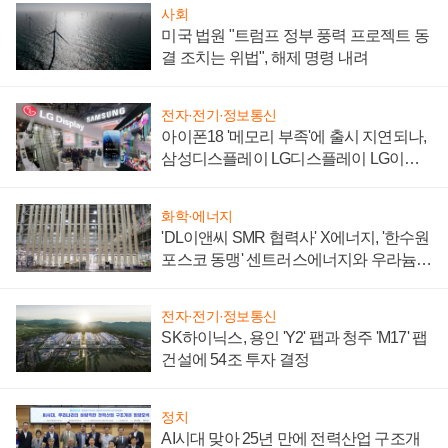
사회
미국 법원 "트럼프 정부 풍력 프로젝트 동
결 조치는 위법", 해제 명령 내려
전자·전기·정보통신
아이폰18 '메모리 부족'에 출시 지연되나,
삼성디스플레이 LG디스플레이 LG이노
텍 '탈애플' 수익 다각화 속도
화학·에너지
'DL이앤씨 SMR 협력사' X에너지, '한수원
포스코 동맹' 센트러스에너지와 우라늄
계약 체결
전자·전기·정보통신
SK하이닉스, 용인 'Y2' 팹과 청주 'M17' 팹
건설에 54조 투자 결정
정치
AI시대 맞아 25년 만에 전력산업 구조개