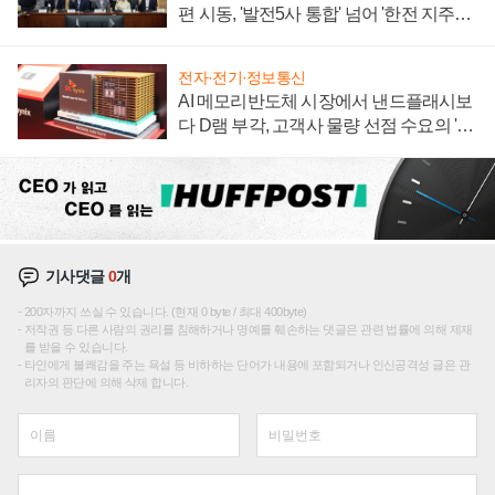
편 시동, '발전5사 통합' 넘어 '한전 지주사'
재편론도
전자·전기·정보통신
AI 메모리반도체 시장에서 낸드플래시보
다 D램 부각, 고객사 물량 선점 수요의 '우
선순위'
기사댓글
0
개
200자까지 쓰실 수 있습니다. (현재 0 byte / 최대 400byte)
저작권 등 다른 사람의 권리를 침해하거나 명예를 훼손하는 댓글은 관련 법률에 의해 제재
를 받을 수 있습니다.
타인에게 불쾌감을 주는 욕설 등 비하하는 단어가 내용에 포함되거나 인신공격성 글은 관
리자의 판단에 의해 삭제 합니다.