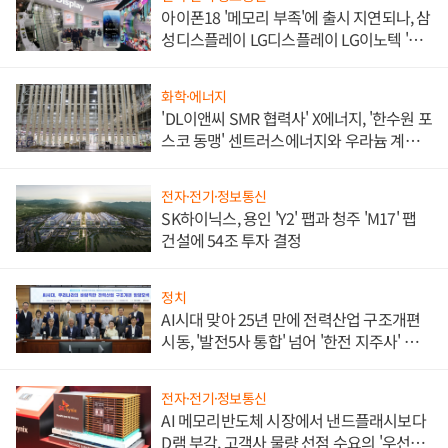
아이폰18 '메모리 부족'에 출시 지연되나, 삼
성디스플레이 LG디스플레이 LG이노텍 '탈
애플' 수익 다각화 속도
화학·에너지
'DL이앤씨 SMR 협력사' X에너지, '한수원 포
스코 동맹' 센트러스에너지와 우라늄 계약
체결
전자·전기·정보통신
SK하이닉스, 용인 'Y2' 팹과 청주 'M17' 팹
건설에 54조 투자 결정
정치
AI시대 맞아 25년 만에 전력산업 구조개편
시동, '발전5사 통합' 넘어 '한전 지주사' 재편
론도
전자·전기·정보통신
AI 메모리반도체 시장에서 낸드플래시보다
D램 부각, 고객사 물량 선점 수요의 '우선순