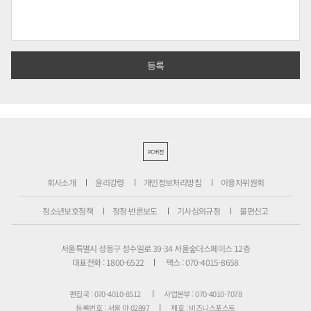
PC버전
회사소개
윤리강령
개인정보처리방침
이용자위원회
청소년보호정책
정정·반론보도
기사심의규정
불편신고
서울특별시 성동구 성수일로 39-34 서울숲더스페이스 12층
대표전화 : 1800-6522
팩스 : 070-4015-8658
편집국 : 070-4010-8512
사업본부 : 070-4010-7078
등록번호 : 서울 아 02897
제호 : 비즈니스포스트