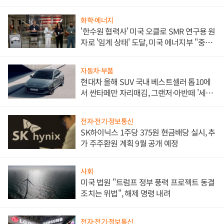
화학·에너지
'한수원 협력사' 미국 오클로 SMR 연구용 원
자로 '임계 상태' 도달, 미국 에너지부 "중요
한 이정표"
자동차·부품
현대차 올해 SUV 국내 베스트셀러 톱10에
서 싼타페만 자리매김, 그랜저·아반떼 '세단
쌍끌이'로 내수 방어
전자·전기·정보통신
SK하이닉스 1주당 375원 현금배당 실시, 추
가 주주환원 계획 9월 공개 예정
사회
미국 법원 "트럼프 정부 풍력 프로젝트 동결
조치는 위법", 해제 명령 내려
전자·전기·정보통신