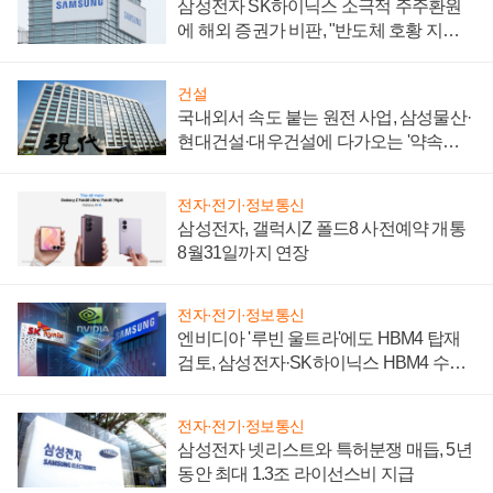
삼성전자 SK하이닉스 소극적 주주환원
에 해외 증권가 비판, "반도체 호황 지속
성 의문"
건설
국내외서 속도 붙는 원전 사업, 삼성물산·
현대건설·대우건설에 다가오는 '약속의
시간'
전자·전기·정보통신
삼성전자, 갤럭시Z 폴드8 사전예약 개통
8월31일까지 연장
전자·전기·정보통신
엔비디아 '루빈 울트라'에도 HBM4 탑재
검토, 삼성전자·SK하이닉스 HBM4 수율
에 주도권 갈린다
전자·전기·정보통신
삼성전자 넷리스트와 특허분쟁 매듭, 5년
동안 최대 1.3조 라이선스비 지급