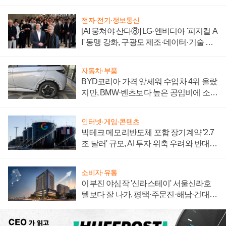
전자·전기·정보통신
[AI 뭉쳐야 산다⑧] LG·엔비디아 '피지컬 A
I' 동맹 강화, 구광모 제조·데이터·기술 결
집해 종합 로보틱스 기업으로
자동차·부품
BYD코리아 가격 앞세워 수입차 4위 올랐
지만, BMW·벤츠보다 높은 공임비에 소비
자 불만 폭발
인터넷·게임·콘텐츠
빅테크 메모리반도체 포함 장기계약 '2.7
조 달러' 규모, AI 투자 위축 우려와 반대
신호
소비자·유통
이부진 야심작 '신라스테이' 서울신라호
텔보다 잘 나가, 평택·주문진·해남·건대로
성장판 더 넓힌다