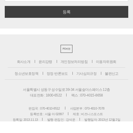
PC버전
회사소개
윤리강령
개인정보처리방침
이용자위원회
청소년보호정책
정정·반론보도
기사심의규정
불편신고
서울특별시 성동구 성수일로 39-34 서울숲더스페이스 12층
대표전화 : 1800-6522
팩스 : 070-4015-8658
편집국 : 070-4010-8512
사업본부 : 070-4010-7078
등록번호 : 서울 아 02897
제호 : 비즈니스포스트
등록일: 2013.11.13
발행·편집인 : 강석운
발행일자: 2013년 12월 2일
청소년보호책임자 : 강석운
ISSN : 2636-171X
Copyright ⓒ
B
USINESSPOST
. All rights reserved.