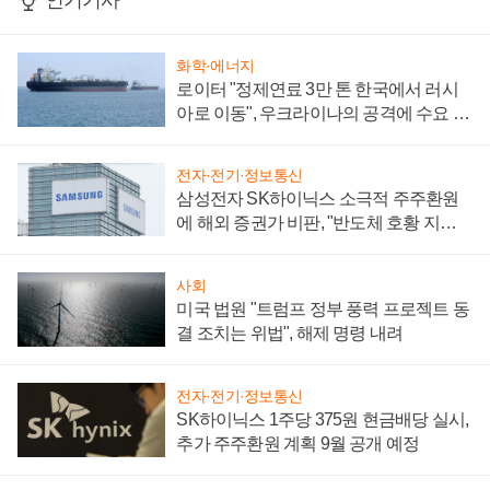
인기기사
화학·에너지
로이터 "정제연료 3만 톤 한국에서 러시
아로 이동", 우크라이나의 공격에 수요 늘
어
전자·전기·정보통신
삼성전자 SK하이닉스 소극적 주주환원
에 해외 증권가 비판, "반도체 호황 지속
성 의문"
사회
미국 법원 "트럼프 정부 풍력 프로젝트 동
결 조치는 위법", 해제 명령 내려
전자·전기·정보통신
SK하이닉스 1주당 375원 현금배당 실시,
추가 주주환원 계획 9월 공개 예정