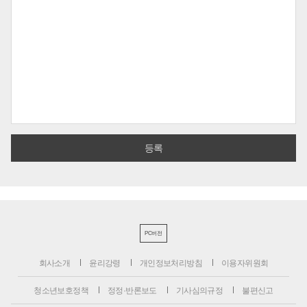
PC버전
회사소개
윤리강령
개인정보처리방침
이용자위원회
청소년보호정책
정정·반론보도
기사심의규정
불편신고