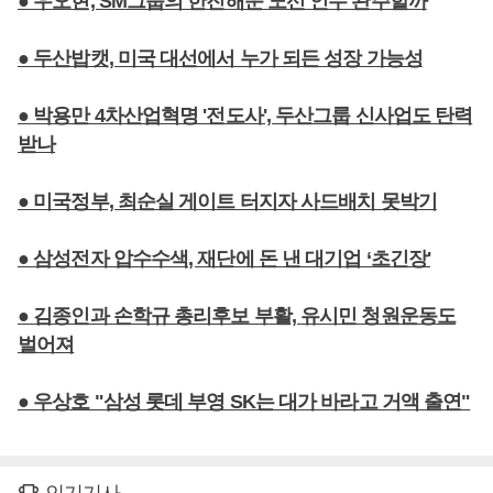
● 우오현, SM그룹의 한진해운 노선 인수 완주할까
● 두산밥캣, 미국 대선에서 누가 되든 성장 가능성
● 박용만 4차산업혁명 '전도사', 두산그룹 신사업도 탄력
받나
● 미국정부, 최순실 게이트 터지자 사드배치 못박기
● 삼성전자 압수수색, 재단에 돈 낸 대기업 ‘초긴장'
● 김종인과 손학규 총리후보 부활, 유시민 청원운동도
벌어져
● 우상호 "삼성 롯데 부영 SK는 대가 바라고 거액 출연"