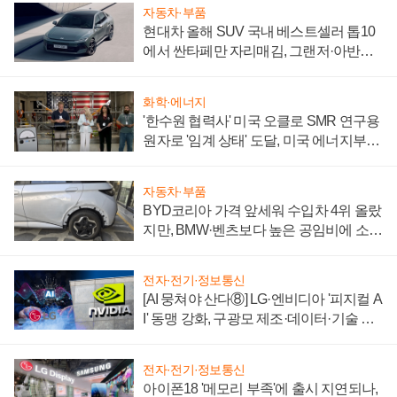
자동차·부품
현대차 올해 SUV 국내 베스트셀러 톱10
에서 싼타페만 자리매김, 그랜저·아반떼
'세단 쌍끌이'로 내수 방어
화학·에너지
'한수원 협력사' 미국 오클로 SMR 연구용
원자로 '임계 상태' 도달, 미국 에너지부
"중요한 이정표"
자동차·부품
BYD코리아 가격 앞세워 수입차 4위 올랐
지만, BMW·벤츠보다 높은 공임비에 소비
자 불만 폭발
전자·전기·정보통신
[AI 뭉쳐야 산다⑧] LG·엔비디아 '피지컬 A
I' 동맹 강화, 구광모 제조·데이터·기술 결
집해 종합 로보틱스 기업으로
전자·전기·정보통신
아이폰18 '메모리 부족'에 출시 지연되나,