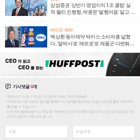
삼섬증권 '상반기 영업이익 1조 클럽' 실
적 랠리 진행형, 박종문 '발행어음' 달고 연
임 향하나
바이오·제약
백상환 동아제약 박카스 소비자층 넓혔
다, '얼박사'로 '레트로'로 제품군 다변화
주효
기사댓글
0
개
200자까지 쓰실 수 있습니다. (현재 0 byte / 최대 400byte)
저작권 등 다른 사람의 권리를 침해하거나 명예를 훼손하는 댓글은 관련 법률에 의해 제재
를 받을 수 있습니다.
타인에게 불쾌감을 주는 욕설 등 비하하는 단어가 내용에 포함되거나 인신공격성 글은 관
리자의 판단에 의해 삭제 합니다.