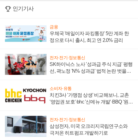
인기기사
금융
우체국 '매일이자 파킹통장' 5만 계좌 한
정으로 다시 출시, 최고 연 2.0% 금리
전자·전기·정보통신
SK하이닉스 노사 '성과급 주식 지급' 평행
선, 곽노정 'N% 성과급' 법적 논란 벗을지
주목
소비자·유통
치킨3사 '가맹점 상생' 비교해보니, 교촌
'영업권 보호'·bhc '신메뉴 개발'·BBQ '원가
부담'
전자·전기·정보통신
삼성전자, 미국 오크리지국립연구소와
극저온 히트펌프 개발하기로