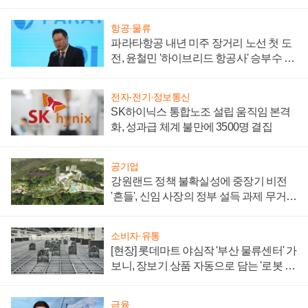
항공·물류
파라타항공 내년 미주 장거리 노선 첫 도
전, 윤철민 '하이브리드 항공사' 승부수 통
할까
전자·전기·정보통신
SK하이닉스 통합노조 설립 움직임 본격
화, 성과급 체계 불만에 3500명 결집
공기업
강원랜드 정책 불확실성에 중장기 비전
'흔들', 신임 사장의 정부 설득 과제 무거워
져
소비자·유통
[현장] 롯데마트 야심작 '부산 물류센터' 가
보니, 장보기 상품 자동으로 담는 '로봇 40
0대' 장관
금융