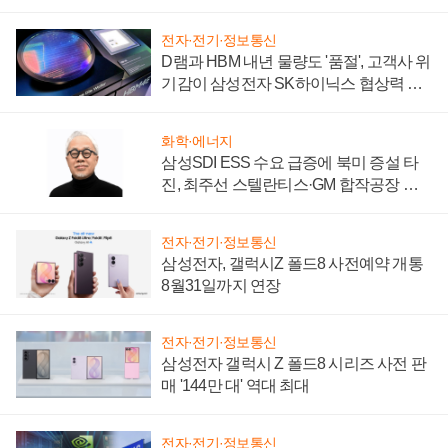
성 의문"
전자·전기·정보통신
D램과 HBM 내년 물량도 '품절', 고객사 위
기감이 삼성전자 SK하이닉스 협상력 더
키워
화학·에너지
삼성SDI ESS 수요 급증에 북미 증설 타
진, 최주선 스텔란티스·GM 합작공장 건
설 재추진하나
전자·전기·정보통신
삼성전자, 갤럭시Z 폴드8 사전예약 개통
8월31일까지 연장
전자·전기·정보통신
삼성전자 갤럭시 Z 폴드8 시리즈 사전 판
매 '144만 대' 역대 최대
전자·전기·정보통신