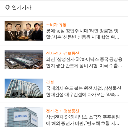
인기기사
소비자·유통
롯데·농심 창업주 시대 '라면 앙금'은 옛
말, '사촌' 신동빈·신동원 시대 협업 확대
일로
전자·전기·정보통신
외신 "삼성전자 SK하이닉스 중국 공장용
현지 생산 반도체 장비 시험, 미국 수출통
제 대비"
건설
국내외서 속도 붙는 원전 사업, 삼성물산·
현대건설·대우건설에 다가오는 '약속의
시간'
전자·전기·정보통신
삼성전자 SK하이닉스 소극적 주주환원
에 해외 증권가 비판, "반도체 호황 지속