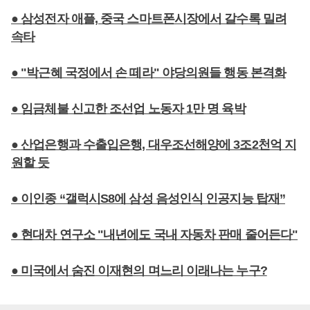
● 삼성전자 애플, 중국 스마트폰시장에서 갈수록 밀려
속타
● "박근혜 국정에서 손 떼라" 야당의원들 행동 본격화
● 임금체불 신고한 조선업 노동자 1만 명 육박
● 산업은행과 수출입은행, 대우조선해양에 3조2천억 지
원할 듯
● 이인종 “갤럭시S8에 삼성 음성인식 인공지능 탑재”
● 현대차 연구소 "내년에도 국내 자동차 판매 줄어든다"
● 미국에서 숨진 이재현의 며느리 이래나는 누구?