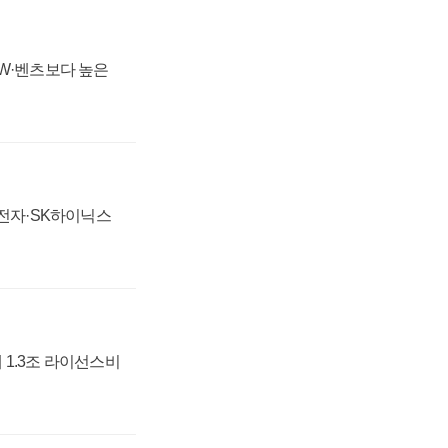
MW·벤츠보다 높은
성전자·SK하이닉스
 1.3조 라이선스비