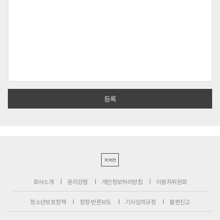
PC버전
회사소개
윤리강령
개인정보처리방침
이용자위원회
청소년보호정책
정정·반론보도
기사심의규정
불편신고