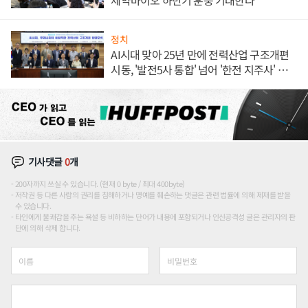
제약바이오 하반기 훈풍 기대한다
정치
AI시대 맞아 25년 만에 전력산업 구조개편
시동, '발전5사 통합' 넘어 '한전 지주사' 재편
론도
기사댓글
0
개
200자까지 쓰실 수 있습니다. (현재 0 byte / 최대 400byte)
저작권 등 다른 사람의 권리를 침해하거나 명예를 훼손하는 댓글은 관련 법률에 의해 제재를 받을
수 있습니다.
타인에게 불쾌감을 주는 욕설 등 비하하는 단어가 내용에 포함되거나 인신공격성 글은 관리자의 판
단에 의해 삭제 합니다.