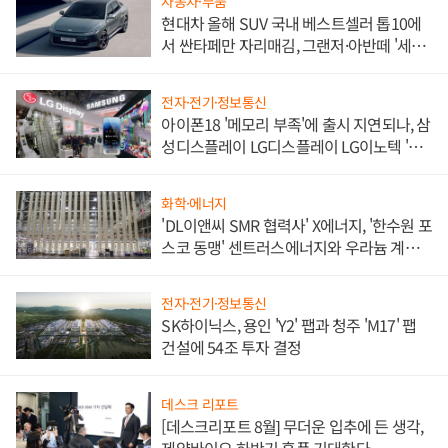
자동차·부품
현대차 올해 SUV 국내 베스트셀러 톱10에
서 싼타페만 자리매김, 그랜저·아반떼 '세단
쌍끌이'로 내수 방어
전자·전기·정보통신
아이폰18 '메모리 부족'에 출시 지연되나, 삼
성디스플레이 LG디스플레이 LG이노텍 '탈
애플' 수익 다각화 속도
화학·에너지
'DL이앤씨 SMR 협력사' X에너지, '한수원 포
스코 동맹' 센트러스에너지와 우라늄 계약
체결
전자·전기·정보통신
SK하이닉스, 용인 'Y2' 팹과 청주 'M17' 팹
건설에 54조 투자 결정
데스크 리포트
[데스크리포트 8월] 무더운 입추에 든 생각,