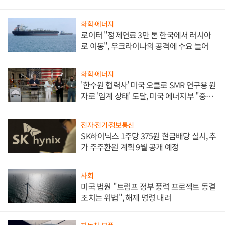
화학·에너지
로이터 "정제연료 3만 톤 한국에서 러시아
로 이동", 우크라이나의 공격에 수요 늘어
화학·에너지
'한수원 협력사' 미국 오클로 SMR 연구용 원
자로 '임계 상태' 도달, 미국 에너지부 "중요
한 이정표"
전자·전기·정보통신
SK하이닉스 1주당 375원 현금배당 실시, 추
가 주주환원 계획 9월 공개 예정
사회
미국 법원 "트럼프 정부 풍력 프로젝트 동결
조치는 위법", 해제 명령 내려