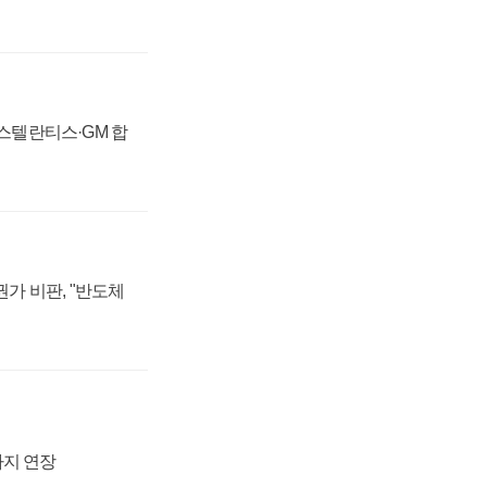
 스텔란티스·GM 합
가 비판, "반도체
까지 연장