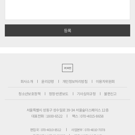
PC버전
회사소개
윤리강령
개인정보처리방침
이용자위원회
청소년보호정책
정정·반론보도
기사심의규정
불편신고
서울특별시 성동구 성수일로 39-34 서울숲더스페이스 12층
대표전화 : 1800-6522
팩스 : 070-4015-8658
편집국 : 070-4010-8512
사업본부 : 070-4010-7078