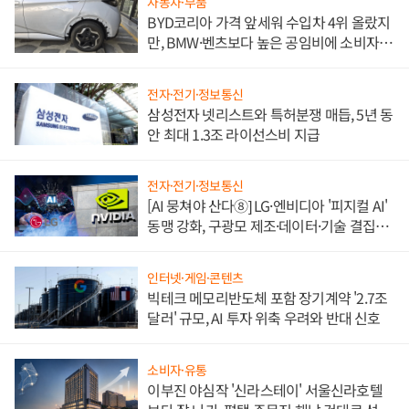
자동차·부품
BYD코리아 가격 앞세워 수입차 4위 올랐지
만, BMW·벤츠보다 높은 공임비에 소비자
불만 폭발
전자·전기·정보통신
삼성전자 넷리스트와 특허분쟁 매듭, 5년 동
안 최대 1.3조 라이선스비 지급
전자·전기·정보통신
[AI 뭉쳐야 산다⑧] LG·엔비디아 '피지컬 AI'
동맹 강화, 구광모 제조·데이터·기술 결집
해 종합 로보틱스 기업으로
인터넷·게임·콘텐츠
빅테크 메모리반도체 포함 장기계약 '2.7조
달러' 규모, AI 투자 위축 우려와 반대 신호
소비자·유통
이부진 야심작 '신라스테이' 서울신라호텔