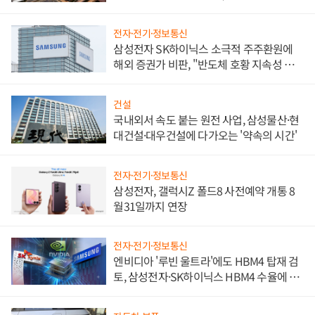
비"
전자·전기·정보통신
삼성전자 SK하이닉스 소극적 주주환원에
해외 증권가 비판, "반도체 호황 지속성 의
문"
건설
국내외서 속도 붙는 원전 사업, 삼성물산·현
대건설·대우건설에 다가오는 '약속의 시간'
전자·전기·정보통신
삼성전자, 갤럭시Z 폴드8 사전예약 개통 8
월31일까지 연장
전자·전기·정보통신
엔비디아 '루빈 울트라'에도 HBM4 탑재 검
토, 삼성전자·SK하이닉스 HBM4 수율에 주
도권 갈린다