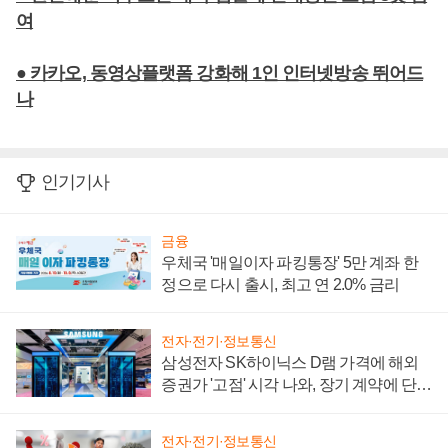
여
● 카카오, 동영상플랫폼 강화해 1인 인터넷방송 뛰어드
나
인기기사
금융
우체국 '매일이자 파킹통장' 5만 계좌 한
정으로 다시 출시, 최고 연 2.0% 금리
전자·전기·정보통신
삼성전자 SK하이닉스 D램 가격에 해외
증권가 '고점' 시각 나와, 장기 계약에 단점
부각
전자·전기·정보통신