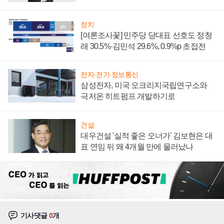
너지 발전전문기업 향한다
정치
[여론조사꽃] 민주당 당대표 선호도 정청
래 30.5%·김민석 29.6%, 0.9%p 초접전
전자·전기·정보통신
삼성전자, 미국 오크리지국립연구소와
극저온 히트펌프 개발하기로
건설
대우건설 '실적 좋은 오너가' 김보현은 대
표 연임 뒤 왜 4개월 만에 물러났나
기사댓글
0
개