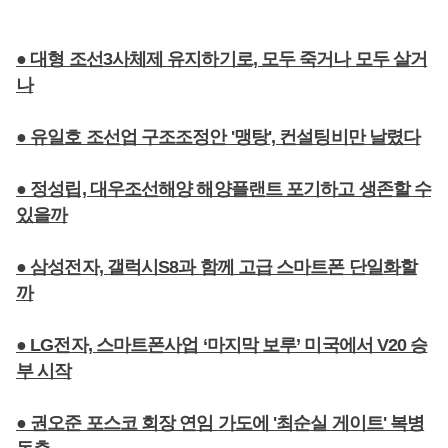
● 대형 조선3사체제 유지하기로, 모두 죽거나 모두 살거
나
● 유일호 조선업 구조조정안 '맹탕', 컨설팅비만 날렸다
● 정성립, 대우조선해양 해양플랜트 포기하고 생존할 수
있을까
● 삼성전자, 갤럭시S8과 함께 고급 스마트폰 단일화할
까
● LG전자, 스마트폰사업 ‘마지막 보루’ 미국에서 V20 승
부 시작
● 권오준 포스코 회장 연임 가도에 '최순실 게이트' 복병