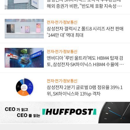
해외 증권가 비판, "반도체 호황 지속성 의
문"
전자·전기·정보통신
삼성전자 갤럭시 Z 폴드8 시리즈 사전 판매
'144만 대' 역대 최대
전자·전기·정보통신
엔비디아 '루빈 울트라'에도 HBM4 탑재 검
토, 삼성전자·SK하이닉스 HBM4 수율에 주
도권 갈린다
전자·전기·정보통신
삼성전자 2분기 글로벌 D램 점유율 39% 1
위, SK하이닉스와 13%p 격차