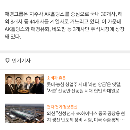
애경그룹은 지주사 AK홀딩스를 중심으로 국내 36개사, 해
외 8개사 등 44개사를 계열사로 거느리고 있다. 이 가운데
AK홀딩스와 애경유화, 네오팜 등 3개사만 주식시장에 상장
돼 있다.
인기기사
소비자·유통
롯데·농심 창업주 시대 '라면 앙금'은 옛말,
'사촌' 신동빈·신동원 시대 협업 확대일로
전자·전기·정보통신
외신 "삼성전자 SK하이닉스 중국 공장용 현
지 생산 반도체 장비 시험, 미국 수출통제 대
비"