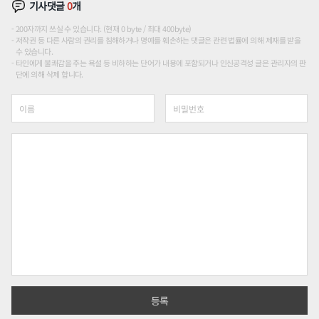
기사댓글
0
개
200자까지 쓰실 수 있습니다. (현재 0 byte / 최대 400byte)
저작권 등 다른 사람의 권리를 침해하거나 명예를 훼손하는 댓글은 관련 법률에 의해 제재를 받을
수 있습니다.
타인에게 불쾌감을 주는 욕설 등 비하하는 단어가 내용에 포함되거나 인신공격성 글은 관리자의 판
단에 의해 삭제 합니다.