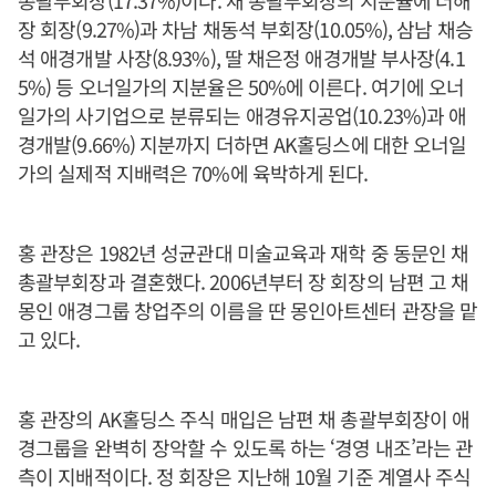
총괄부회장(17.37%)이다. 채 총괄부회장의 지분율에 더해
장 회장(9.27%)과 차남 채동석 부회장(10.05%), 삼남 채승
석 애경개발 사장(8.93%), 딸 채은정 애경개발 부사장(4.1
5%) 등 오너일가의 지분율은 50%에 이른다. 여기에 오너
일가의 사기업으로 분류되는 애경유지공업(10.23%)과 애
경개발(9.66%) 지분까지 더하면 AK홀딩스에 대한 오너일
가의 실제적 지배력은 70%에 육박하게 된다.
홍 관장은 1982년 성균관대 미술교육과 재학 중 동문인 채
총괄부회장과 결혼했다. 2006년부터 장 회장의 남편 고 채
몽인 애경그룹 창업주의 이름을 딴 몽인아트센터 관장을 맡
고 있다.
홍 관장의 AK홀딩스 주식 매입은 남편 채 총괄부회장이 애
경그룹을 완벽히 장악할 수 있도록 하는 ‘경영 내조’라는 관
측이 지배적이다. 정 회장은 지난해 10월 기준 계열사 주식