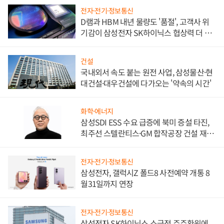
전자·전기·정보통신
D램과 HBM 내년 물량도 '품절', 고객사 위
기감이 삼성전자 SK하이닉스 협상력 더 키
워
건설
국내외서 속도 붙는 원전 사업, 삼성물산·현
대건설·대우건설에 다가오는 '약속의 시간'
화학·에너지
삼성SDI ESS 수요 급증에 북미 증설 타진,
최주선 스텔란티스·GM 합작공장 건설 재추
진하나
전자·전기·정보통신
삼성전자, 갤럭시Z 폴드8 사전예약 개통 8
월31일까지 연장
전자·전기·정보통신
삼성전자 SK하이닉스 소극적 주주환원에