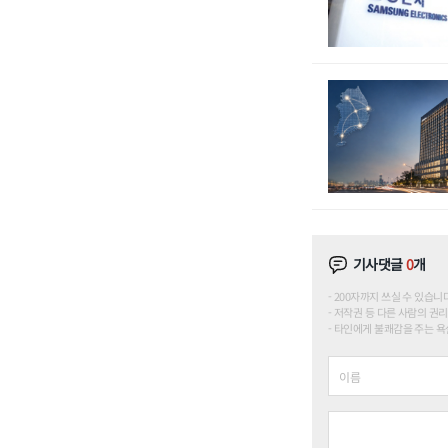
기사댓글
0
개
200자까지 쓰실 수 있습니다. (
저작권 등 다른 사람의 권리
타인에게 불쾌감을 주는 욕설