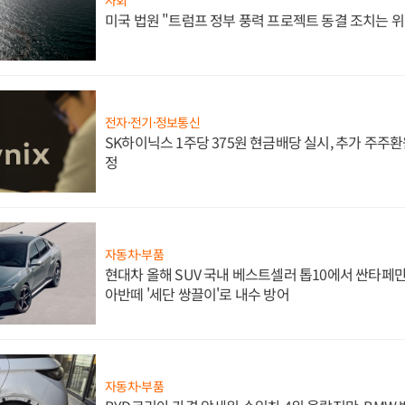
미국 법원 "트럼프 정부 풍력 프로젝트 동결 조치는 위
전자·전기·정보통신
SK하이닉스 1주당 375원 현금배당 실시, 추가 주주환
정
자동차·부품
현대차 올해 SUV 국내 베스트셀러 톱10에서 싼타페만
아반떼 '세단 쌍끌이'로 내수 방어
자동차·부품