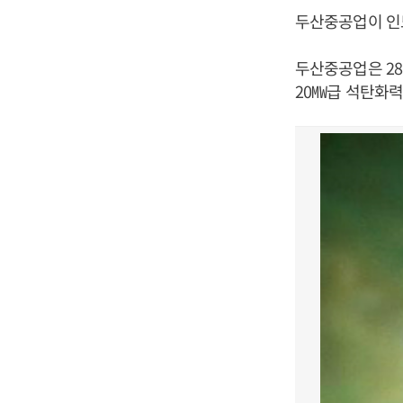
두산중공업이 인도
두산중공업은 28
20㎿급 석탄화력