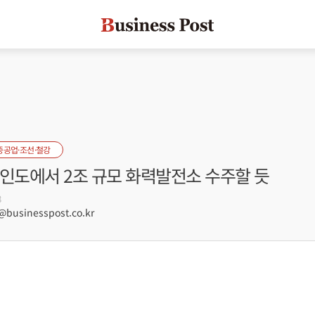
중공업·조선·철강
 인도에서 2조 규모 화력발전소 수주할 듯
8
usinesspost.co.kr