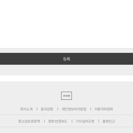
PC버전
회사소개
윤리강령
개인정보처리방침
이용자위원회
청소년보호정책
정정·반론보도
기사심의규정
불편신고