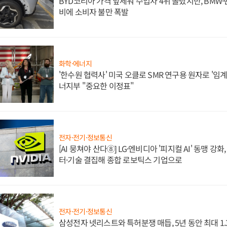
BYD코리아 가격 앞세워 수입차 4위 올랐지만, BMW
비에 소비자 불만 폭발
화학·에너지
'한수원 협력사' 미국 오클로 SMR 연구용 원자로 '임계 
너지부 "중요한 이정표"
전자·전기·정보통신
[AI 뭉쳐야 산다⑧] LG·엔비디아 '피지컬 AI' 동맹 강
터·기술 결집해 종합 로보틱스 기업으로
전자·전기·정보통신
삼성전자 넷리스트와 특허분쟁 매듭, 5년 동안 최대 1