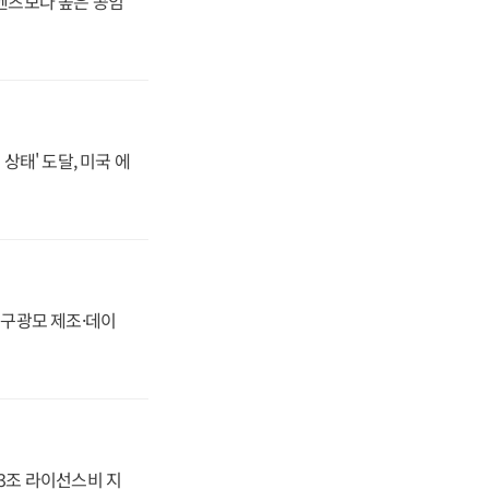
·벤츠보다 높은 공임
상태' 도달, 미국 에
화, 구광모 제조·데이
.3조 라이선스비 지