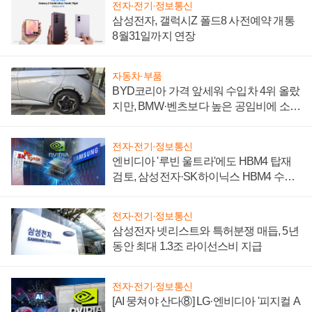
전자·전기·정보통신
삼성전자, 갤럭시Z 폴드8 사전예약 개통
8월31일까지 연장
자동차·부품
BYD코리아 가격 앞세워 수입차 4위 올랐
지만, BMW·벤츠보다 높은 공임비에 소비
자 불만 폭발
전자·전기·정보통신
엔비디아 '루빈 울트라'에도 HBM4 탑재
검토, 삼성전자·SK하이닉스 HBM4 수율
에 주도권 갈린다
전자·전기·정보통신
삼성전자 넷리스트와 특허분쟁 매듭, 5년
동안 최대 1.3조 라이선스비 지급
전자·전기·정보통신
[AI 뭉쳐야 산다⑧] LG·엔비디아 '피지컬 A