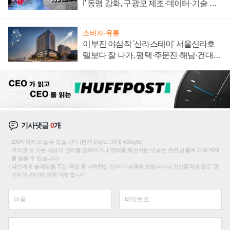
I' 동맹 강화, 구광모 제조·데이터·기술 결
집해 종합 로보틱스 기업으로
소비자·유통
이부진 야심작 '신라스테이' 서울신라호
텔보다 잘 나가, 평택·주문진·해남·건대로
성장판 더 넓힌다
기사댓글
0
개
200자까지 쓰실 수 있습니다. (현재 0 byte / 최대 400byte)
저작권 등 다른 사람의 권리를 침해하거나 명예를 훼손하는 댓글은 관련 법률에 의해 제재
를 받을 수 있습니다.
타인에게 불쾌감을 주는 욕설 등 비하하는 단어가 내용에 포함되거나 인신공격성 글은 관
리자의 판단에 의해 삭제 합니다.