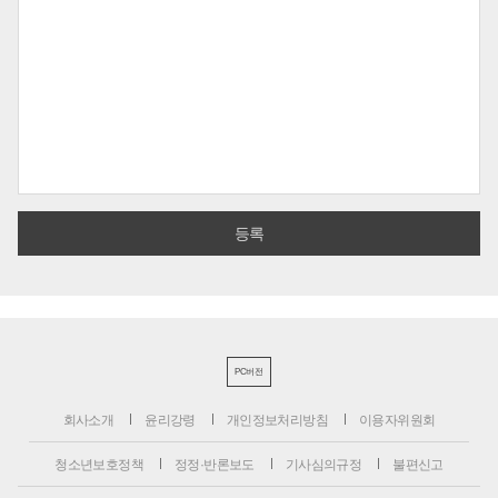
PC버전
회사소개
윤리강령
개인정보처리방침
이용자위원회
청소년보호정책
정정·반론보도
기사심의규정
불편신고