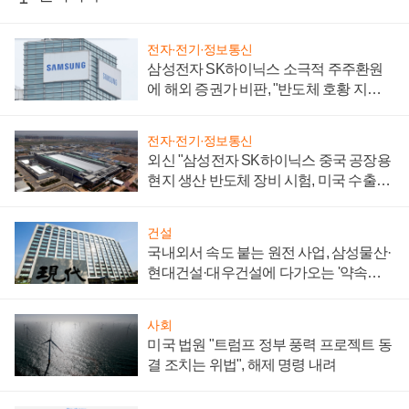
전자·전기·정보통신
삼성전자 SK하이닉스 소극적 주주환원
에 해외 증권가 비판, "반도체 호황 지속
성 의문"
전자·전기·정보통신
외신 "삼성전자 SK하이닉스 중국 공장용
현지 생산 반도체 장비 시험, 미국 수출통
제 대비"
건설
국내외서 속도 붙는 원전 사업, 삼성물산·
현대건설·대우건설에 다가오는 '약속의
시간'
사회
미국 법원 "트럼프 정부 풍력 프로젝트 동
결 조치는 위법", 해제 명령 내려